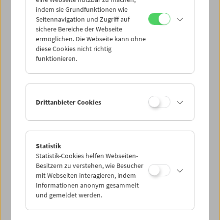
Mi 30.8.
indem sie Grundfunktionen wie
Seitennavigation und Zugriff auf
sichere Bereiche der Webseite
Do 31.8.
ermöglichen. Die Webseite kann ohne
diese Cookies nicht richtig
funktionieren.
Fr 1.9.
Sa 2.9.
Drittanbieter Cookies
So 3.9.
Statistik
Statistik-Cookies helfen Webseiten-
PROGRAMM ÜBERBLICK
Besitzern zu verstehen, wie Besucher
mit Webseiten interagieren, indem
Informationen anonym gesammelt
und gemeldet werden.