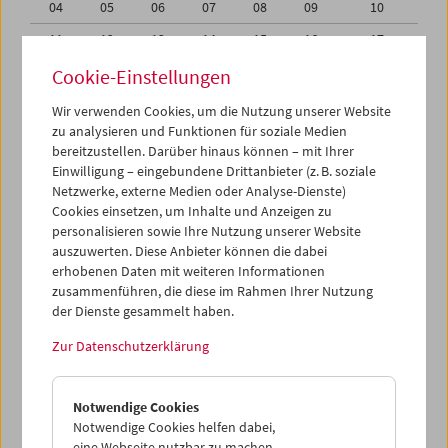
04
05
06
07
08
09
10
11
12
13
14
15
16
17
18
19
20
21
22
23
24
Cookie-Einstellungen
25
26
27
28
29
30
01
Wir verwenden Cookies, um die Nutzung unserer Website
zu analysieren und Funktionen für soziale Medien
02
03
04
05
06
07
08
bereitzustellen. Darüber hinaus können – mit Ihrer
Einwilligung – eingebundene Drittanbieter (z. B. soziale
iCalender
Netzwerke, externe Medien oder Analyse-Dienste)
Cookies einsetzen, um Inhalte und Anzeigen zu
Programmheft-PDF
personalisieren sowie Ihre Nutzung unserer Website
auszuwerten. Diese Anbieter können die dabei
English language or subtitles
erhobenen Daten mit weiteren Informationen
zusammenführen, die diese im Rahmen Ihrer Nutzung
der Dienste gesammelt haben.
< Vorherige Woche
Nächste Woche >
Zur Datenschutzerklärung
Mo 28.8.
Notwendige Cookies
Di 29.8.
Notwendige Cookies helfen dabei,
eine Webseite nutzbar zu machen,