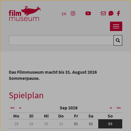
Accesskey [1]
Accesskey [4]
Accesskey [2]
Accesskey [3]
Zum Inhalt
Zum Hauptmenü
Zur Servicenavigation
Zum Suche
EN
Navbar 
Suche
Das Filmmuseum macht bis 31. August 2026
Sommerpause.
Spielplan
Sep 2028
<<
<
>
>>
Mo
Di
Mi
Do
Fr
Sa
So
28
29
30
31
01
02
03