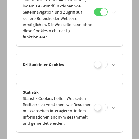
Mi 6.9.
indem sie Grundfunktionen wie
Seitennavigation und Zugriff auf
sichere Bereiche der Webseite
Do 7.9.
ermöglichen. Die Webseite kann ohne
diese Cookies nicht richtig
funktionieren.
Fr 8.9.
Sa 9.9.
Drittanbieter Cookies
So 10.9.
Statistik
Statistik-Cookies helfen Webseiten-
PROGRAMM ÜBERBLICK
Besitzern zu verstehen, wie Besucher
mit Webseiten interagieren, indem
Informationen anonym gesammelt
und gemeldet werden.