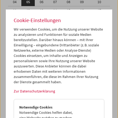
04
05
06
07
08
09
10
11
12
13
14
15
16
17
18
19
20
21
22
23
24
Cookie-Einstellungen
25
26
27
28
29
30
01
Wir verwenden Cookies, um die Nutzung unserer Website
zu analysieren und Funktionen für soziale Medien
02
03
04
05
06
07
08
bereitzustellen. Darüber hinaus können – mit Ihrer
Einwilligung – eingebundene Drittanbieter (z. B. soziale
iCalender
Netzwerke, externe Medien oder Analyse-Dienste)
Cookies einsetzen, um Inhalte und Anzeigen zu
Programmheft-PDF
personalisieren sowie Ihre Nutzung unserer Website
auszuwerten. Diese Anbieter können die dabei
English language or subtitles
erhobenen Daten mit weiteren Informationen
zusammenführen, die diese im Rahmen Ihrer Nutzung
der Dienste gesammelt haben.
< Vorherige Woche
Nächste Woche >
Zur Datenschutzerklärung
Mo 4.9.
Notwendige Cookies
Di 5.9.
Notwendige Cookies helfen dabei,
eine Webseite nutzbar zu machen,