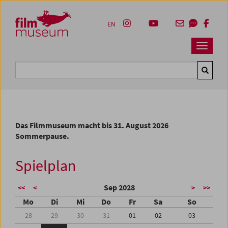
Accesskey [1]
Accesskey [4]
Accesskey [2]
Accesskey [3]
Zum Inhalt
Zum Hauptmenü
Zur Servicenavigation
Zum Suche
EN
Navbar 
Suche
Das Filmmuseum macht bis 31. August 2026
Sommerpause.
Spielplan
Sep 2028
<<
<
>
>>
Mo
Di
Mi
Do
Fr
Sa
So
28
29
30
31
01
02
03