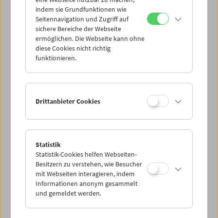
Mi 6.9.
indem sie Grundfunktionen wie
Seitennavigation und Zugriff auf
sichere Bereiche der Webseite
Do 7.9.
ermöglichen. Die Webseite kann ohne
diese Cookies nicht richtig
funktionieren.
Fr 8.9.
Sa 9.9.
Drittanbieter Cookies
So 10.9.
Statistik
Statistik-Cookies helfen Webseiten-
PROGRAMM ÜBERBLICK
Besitzern zu verstehen, wie Besucher
mit Webseiten interagieren, indem
Informationen anonym gesammelt
und gemeldet werden.