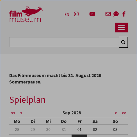
Accesskey [1]
Accesskey [4]
Accesskey [2]
Accesskey [3]
Zum Inhalt
Zum Hauptmenü
Zur Servicenavigation
Zum Suche
EN
Navbar 
Suche
Das Filmmuseum macht bis 31. August 2026
Sommerpause.
Spielplan
Sep 2028
<<
<
>
>>
Mo
Di
Mi
Do
Fr
Sa
So
28
29
30
31
01
02
03