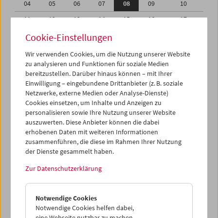
04
05
06
07
08
09
10
11
12
13
14
15
16
17
18
19
20
21
22
23
24
Cookie-Einstellungen
25
26
27
28
29
30
01
Wir verwenden Cookies, um die Nutzung unserer Website
zu analysieren und Funktionen für soziale Medien
02
03
04
05
06
07
08
bereitzustellen. Darüber hinaus können – mit Ihrer
Einwilligung – eingebundene Drittanbieter (z. B. soziale
iCalender
Netzwerke, externe Medien oder Analyse-Dienste)
Cookies einsetzen, um Inhalte und Anzeigen zu
Programmheft-PDF
personalisieren sowie Ihre Nutzung unserer Website
auszuwerten. Diese Anbieter können die dabei
English language or subtitles
erhobenen Daten mit weiteren Informationen
zusammenführen, die diese im Rahmen Ihrer Nutzung
der Dienste gesammelt haben.
< Vorherige Woche
Nächste Woche >
Zur Datenschutzerklärung
Mo 4.9.
Notwendige Cookies
Di 5.9.
Notwendige Cookies helfen dabei,
eine Webseite nutzbar zu machen,