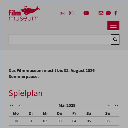
Accesskey [1]
Accesskey [4]
Accesskey [2]
Accesskey [3]
Zum Inhalt
Zum Hauptmenü
Zur Servicenavigation
Zum Suche
EN
Navbar 
Suche
Das Filmmuseum macht bis 31. August 2026
Sommerpause.
Spielplan
Mai 2029
<<
<
>
>>
Mo
Di
Mi
Do
Fr
Sa
So
30
01
02
03
04
05
06