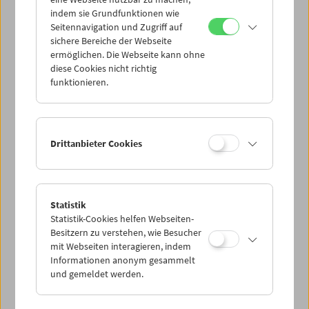
Mi 30.5.
indem sie Grundfunktionen wie
Seitennavigation und Zugriff auf
sichere Bereiche der Webseite
Do 31.5.
ermöglichen. Die Webseite kann ohne
diese Cookies nicht richtig
funktionieren.
Fr 1.6.
Sa 2.6.
Drittanbieter Cookies
So 3.6.
Statistik
Statistik-Cookies helfen Webseiten-
PROGRAMM ÜBERBLICK
Besitzern zu verstehen, wie Besucher
mit Webseiten interagieren, indem
Informationen anonym gesammelt
und gemeldet werden.