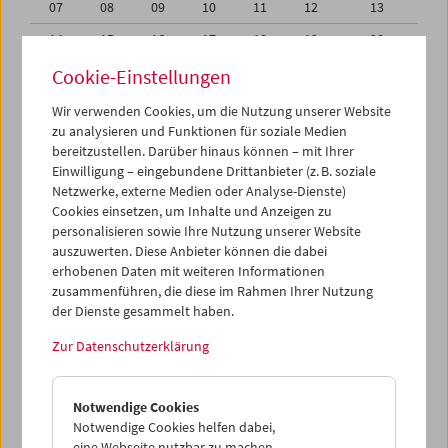
07
08
09
10
11
12
13
14
15
16
17
18
19
20
21
22
23
24
25
26
27
Cookie-Einstellungen
28
29
30
31
01
02
03
Wir verwenden Cookies, um die Nutzung unserer Website
zu analysieren und Funktionen für soziale Medien
04
05
06
07
08
09
10
bereitzustellen. Darüber hinaus können – mit Ihrer
Einwilligung – eingebundene Drittanbieter (z. B. soziale
iCalender
Netzwerke, externe Medien oder Analyse-Dienste)
Cookies einsetzen, um Inhalte und Anzeigen zu
Programmheft-PDF
personalisieren sowie Ihre Nutzung unserer Website
auszuwerten. Diese Anbieter können die dabei
English language or subtitles
erhobenen Daten mit weiteren Informationen
zusammenführen, die diese im Rahmen Ihrer Nutzung
der Dienste gesammelt haben.
< Vorherige Woche
Nächste Woche >
Zur Datenschutzerklärung
Mo 28.5.
Notwendige Cookies
Di 29.5.
Notwendige Cookies helfen dabei,
eine Webseite nutzbar zu machen,