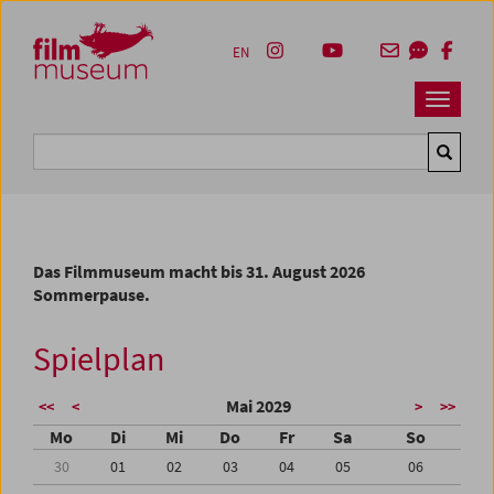
Accesskey [1]
Accesskey [4]
Accesskey [2]
Accesskey [3]
Zum Inhalt
Zum Hauptmenü
Zur Servicenavigation
Zum Suche
EN
Navbar 
Suche
Das Filmmuseum macht bis 31. August 2026
Sommerpause.
Spielplan
Mai 2029
<<
<
>
>>
Mo
Di
Mi
Do
Fr
Sa
So
30
01
02
03
04
05
06