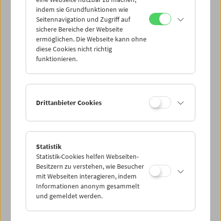
Mi 30.5.
indem sie Grundfunktionen wie
Seitennavigation und Zugriff auf
sichere Bereiche der Webseite
Do 31.5.
ermöglichen. Die Webseite kann ohne
diese Cookies nicht richtig
funktionieren.
Fr 1.6.
Sa 2.6.
Drittanbieter Cookies
So 3.6.
Statistik
Statistik-Cookies helfen Webseiten-
PROGRAMM ÜBERBLICK
Besitzern zu verstehen, wie Besucher
mit Webseiten interagieren, indem
Informationen anonym gesammelt
und gemeldet werden.