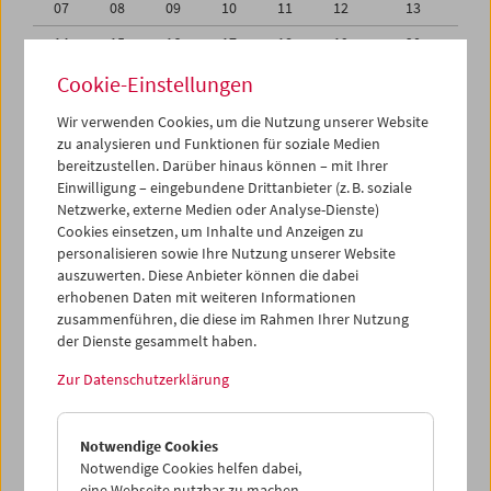
07
08
09
10
11
12
13
14
15
16
17
18
19
20
21
22
23
24
25
26
27
Cookie-Einstellungen
28
29
30
31
01
02
03
Wir verwenden Cookies, um die Nutzung unserer Website
zu analysieren und Funktionen für soziale Medien
04
05
06
07
08
09
10
bereitzustellen. Darüber hinaus können – mit Ihrer
Einwilligung – eingebundene Drittanbieter (z. B. soziale
iCalender
Netzwerke, externe Medien oder Analyse-Dienste)
Cookies einsetzen, um Inhalte und Anzeigen zu
Programmheft-PDF
personalisieren sowie Ihre Nutzung unserer Website
auszuwerten. Diese Anbieter können die dabei
English language or subtitles
erhobenen Daten mit weiteren Informationen
zusammenführen, die diese im Rahmen Ihrer Nutzung
der Dienste gesammelt haben.
< Vorherige Woche
Nächste Woche >
Zur Datenschutzerklärung
Mo 28.5.
Notwendige Cookies
Di 29.5.
Notwendige Cookies helfen dabei,
eine Webseite nutzbar zu machen,