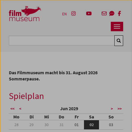
Accesskey [1]
Accesskey [4]
Accesskey [2]
Accesskey [3]
Zum Inhalt
Zum Hauptmenü
Zur Servicenavigation
Zum Suche
EN
Navbar 
Suche
Das Filmmuseum macht bis 31. August 2026
Sommerpause.
Spielplan
Jun 2029
<<
<
>
>>
Mo
Di
Mi
Do
Fr
Sa
So
28
29
30
31
01
02
03