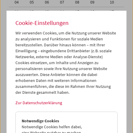
04
05
06
07
08
09
10
11
12
13
14
15
16
17
18
19
20
21
22
23
24
Cookie-Einstellungen
25
26
27
28
29
30
01
Wir verwenden Cookies, um die Nutzung unserer Website
zu analysieren und Funktionen für soziale Medien
02
03
04
05
06
07
08
bereitzustellen. Darüber hinaus können – mit Ihrer
Einwilligung – eingebundene Drittanbieter (z. B. soziale
iCalender
Netzwerke, externe Medien oder Analyse-Dienste)
Cookies einsetzen, um Inhalte und Anzeigen zu
Programmheft-PDF
personalisieren sowie Ihre Nutzung unserer Website
auszuwerten. Diese Anbieter können die dabei
English language or subtitles
erhobenen Daten mit weiteren Informationen
zusammenführen, die diese im Rahmen Ihrer Nutzung
der Dienste gesammelt haben.
< Vorherige Woche
Nächste Woche >
Zur Datenschutzerklärung
Mo 28.5.
Notwendige Cookies
Di 29.5.
Notwendige Cookies helfen dabei,
eine Webseite nutzbar zu machen,