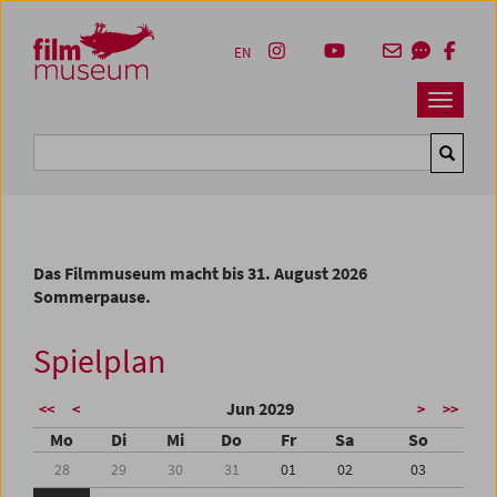
Accesskey [1]
Accesskey [4]
Accesskey [2]
Accesskey [3]
Zum Inhalt
Zum Hauptmenü
Zur Servicenavigation
Zum Suche
EN
Navbar 
Suche
Das Filmmuseum macht bis 31. August 2026
Sommerpause.
Spielplan
Jun 2029
<<
<
>
>>
Mo
Di
Mi
Do
Fr
Sa
So
28
29
30
31
01
02
03