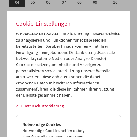
04
05
06
07
08
09
10
11
12
13
14
15
16
17
18
19
20
21
22
23
24
Cookie-Einstellungen
25
26
27
28
29
30
01
Wir verwenden Cookies, um die Nutzung unserer Website
zu analysieren und Funktionen für soziale Medien
02
03
04
05
06
07
08
bereitzustellen. Darüber hinaus können – mit Ihrer
Einwilligung – eingebundene Drittanbieter (z. B. soziale
iCalender
Netzwerke, externe Medien oder Analyse-Dienste)
Cookies einsetzen, um Inhalte und Anzeigen zu
Programmheft-PDF
personalisieren sowie Ihre Nutzung unserer Website
auszuwerten. Diese Anbieter können die dabei
English language or subtitles
erhobenen Daten mit weiteren Informationen
zusammenführen, die diese im Rahmen Ihrer Nutzung
der Dienste gesammelt haben.
< Vorherige Woche
Nächste Woche >
Zur Datenschutzerklärung
Mo 4.6.
Notwendige Cookies
Di 5.6.
Notwendige Cookies helfen dabei,
eine Webseite nutzbar zu machen,