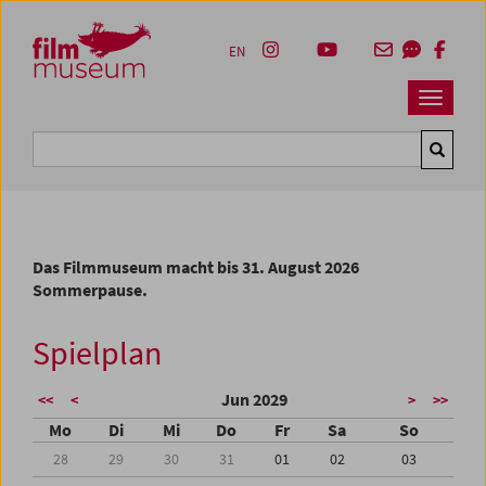
Accesskey [1]
Accesskey [4]
Accesskey [2]
Accesskey [3]
Zum Inhalt
Zum Hauptmenü
Zur Servicenavigation
Zum Suche
EN
Navbar 
Suche
Das Filmmuseum macht bis 31. August 2026
Sommerpause.
Spielplan
Jun 2029
<<
<
>
>>
Mo
Di
Mi
Do
Fr
Sa
So
28
29
30
31
01
02
03