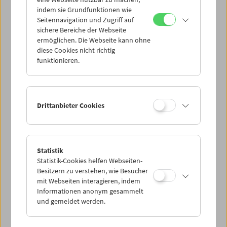
Mi 13.6.
indem sie Grundfunktionen wie
Seitennavigation und Zugriff auf
sichere Bereiche der Webseite
Do 14.6.
ermöglichen. Die Webseite kann ohne
diese Cookies nicht richtig
funktionieren.
Fr 15.6.
Sa 16.6.
Drittanbieter Cookies
So 17.6.
Statistik
Statistik-Cookies helfen Webseiten-
PROGRAMM ÜBERBLICK
Besitzern zu verstehen, wie Besucher
mit Webseiten interagieren, indem
Informationen anonym gesammelt
und gemeldet werden.