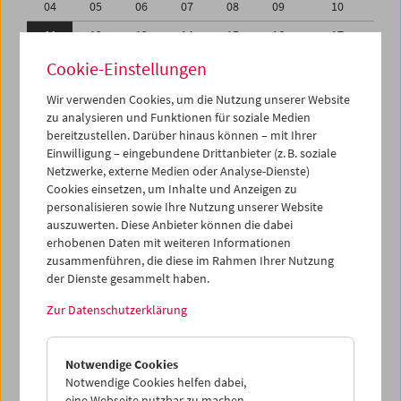
04
05
06
07
08
09
10
11
12
13
14
15
16
17
18
19
20
21
22
23
24
Cookie-Einstellungen
25
26
27
28
29
30
01
Wir verwenden Cookies, um die Nutzung unserer Website
zu analysieren und Funktionen für soziale Medien
02
03
04
05
06
07
08
bereitzustellen. Darüber hinaus können – mit Ihrer
Einwilligung – eingebundene Drittanbieter (z. B. soziale
iCalender
Netzwerke, externe Medien oder Analyse-Dienste)
Cookies einsetzen, um Inhalte und Anzeigen zu
Programmheft-PDF
personalisieren sowie Ihre Nutzung unserer Website
auszuwerten. Diese Anbieter können die dabei
English language or subtitles
erhobenen Daten mit weiteren Informationen
zusammenführen, die diese im Rahmen Ihrer Nutzung
der Dienste gesammelt haben.
< Vorherige Woche
Nächste Woche >
Zur Datenschutzerklärung
Mo 11.6.
Notwendige Cookies
Di 12.6.
Notwendige Cookies helfen dabei,
eine Webseite nutzbar zu machen,