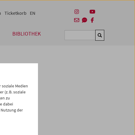
m
Ticketkorb
EN
BIBLIOTHEK
Suchen
 soziale Medien
 (z. B. soziale
gen zu
e dabei
es
 Nutzung der