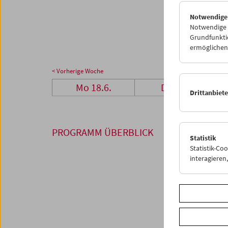
25
2
Notwendige
02
0
Notwendige C
Grundfunktio
ermöglichen.
< Vorherige Woche
Mo 18.6.
Di 19.6.
Drittanbiet
PROGRAMM ÜBERBLICK
Statistik
Statistik-Co
interagiere