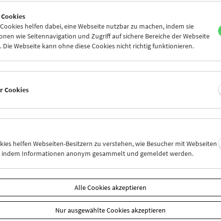
6
27
28
29
30
01
 Cookies
3
04
05
06
07
08
ookies helfen dabei, eine Webseite nutzbar zu machen, indem sie
nen wie Seitennavigation und Zugriff auf sichere Bereiche der Webseite
 Die Webseite kann ohne diese Cookies nicht richtig funktionieren.
Mi 20.6.
Do 21.6.
Fr 22.6.
er Cookies
okies helfen Webseiten-Besitzern zu verstehen, wie Besucher mit Webseiten
n, indem Informationen anonym gesammelt und gemeldet werden.
Alle Cookies akzeptieren
Nur ausgewählte Cookies akzeptieren