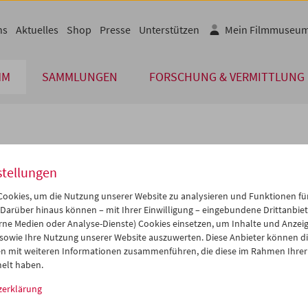
ns
Aktuelles
Shop
Presse
Unterstützen
Mein Filmmuseu
MM
SAMMLUNGEN
FORSCHUNG & VERMITTLUNG
lplan
stellungen
Jun 2029
iCalender
>
>>
ookies, um die Nutzung unserer Website zu analysieren und Funktionen für
Programmheft-PDF
i
Mi
Do
Fr
Sa
So
 Darüber hinaus können – mit Ihrer Einwilligung – eingebundene Drittanbieter
rne Medien oder Analyse-Dienste) Cookies einsetzen, um Inhalte und Anzei
9
30
31
01
02
03
 sowie Ihre Nutzung unserer Website auszuwerten. Diese Anbieter können di
English language or subtitl
5
06
07
08
09
10
n mit weiteren Informationen zusammenführen, die diese im Rahmen Ihrer
elt haben.
2
13
14
15
16
17
zerklärung
9
20
21
22
23
24