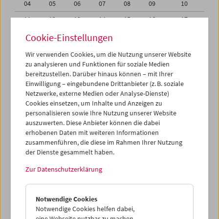
04
05
06
07
08
09
10
11
12
13
14
15
16
17
18
19
20
21
22
23
24
Cookie-Einstellungen
25
26
27
28
29
30
01
Wir verwenden Cookies, um die Nutzung unserer Website
zu analysieren und Funktionen für soziale Medien
02
03
04
05
06
07
08
bereitzustellen. Darüber hinaus können – mit Ihrer
Einwilligung – eingebundene Drittanbieter (z. B. soziale
iCalender
Netzwerke, externe Medien oder Analyse-Dienste)
Cookies einsetzen, um Inhalte und Anzeigen zu
Programmheft-PDF
personalisieren sowie Ihre Nutzung unserer Website
auszuwerten. Diese Anbieter können die dabei
English language or subtitles
erhobenen Daten mit weiteren Informationen
zusammenführen, die diese im Rahmen Ihrer Nutzung
der Dienste gesammelt haben.
< Vorherige Woche
Nächste Woche >
Zur Datenschutzerklärung
Mo 18.6.
Notwendige Cookies
Di 19.6.
Notwendige Cookies helfen dabei,
eine Webseite nutzbar zu machen,