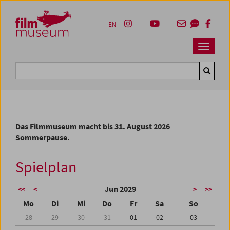
Accesskey [1]
Accesskey [4]
Accesskey [2]
Accesskey [3]
Zum Inhalt
Zum Hauptmenü
Zur Servicenavigation
Zum Suche
EN
Navbar 
Suche
Das Filmmuseum macht bis 31. August 2026
Sommerpause.
Spielplan
Jun 2029
<<
<
>
>>
Mo
Di
Mi
Do
Fr
Sa
So
28
29
30
31
01
02
03