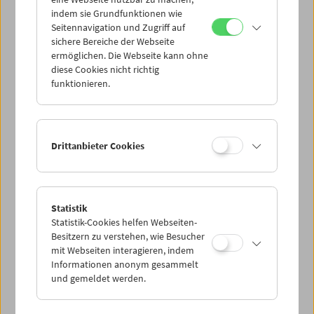
Mi 20.6.
indem sie Grundfunktionen wie
Seitennavigation und Zugriff auf
sichere Bereiche der Webseite
Do 21.6.
ermöglichen. Die Webseite kann ohne
diese Cookies nicht richtig
funktionieren.
Fr 22.6.
Sa 23.6.
Drittanbieter Cookies
So 24.6.
Statistik
Statistik-Cookies helfen Webseiten-
PROGRAMM ÜBERBLICK
Besitzern zu verstehen, wie Besucher
mit Webseiten interagieren, indem
Informationen anonym gesammelt
und gemeldet werden.