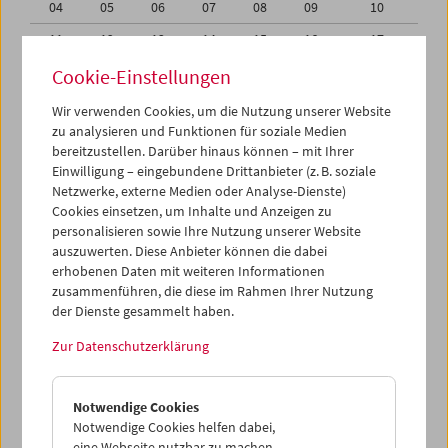
04
05
06
07
08
09
10
11
12
13
14
15
16
17
18
19
20
21
22
23
24
Cookie-Einstellungen
25
26
27
28
29
30
01
Wir verwenden Cookies, um die Nutzung unserer Website
zu analysieren und Funktionen für soziale Medien
02
03
04
05
06
07
08
bereitzustellen. Darüber hinaus können – mit Ihrer
Einwilligung – eingebundene Drittanbieter (z. B. soziale
iCalender
Netzwerke, externe Medien oder Analyse-Dienste)
Cookies einsetzen, um Inhalte und Anzeigen zu
Programmheft-PDF
personalisieren sowie Ihre Nutzung unserer Website
auszuwerten. Diese Anbieter können die dabei
English language or subtitles
erhobenen Daten mit weiteren Informationen
zusammenführen, die diese im Rahmen Ihrer Nutzung
der Dienste gesammelt haben.
< Vorherige Woche
Nächste Woche >
Zur Datenschutzerklärung
Mo 25.6.
Notwendige Cookies
Di 26.6.
Notwendige Cookies helfen dabei,
eine Webseite nutzbar zu machen,