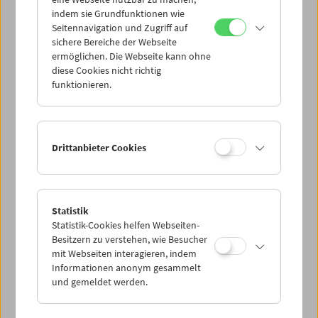
Mi 27.6.
indem sie Grundfunktionen wie
Seitennavigation und Zugriff auf
sichere Bereiche der Webseite
Do 28.6.
ermöglichen. Die Webseite kann ohne
diese Cookies nicht richtig
funktionieren.
Fr 29.6.
Sa 30.6.
Drittanbieter Cookies
So 1.7.
Statistik
Statistik-Cookies helfen Webseiten-
PROGRAMM ÜBERBLICK
Besitzern zu verstehen, wie Besucher
mit Webseiten interagieren, indem
Informationen anonym gesammelt
und gemeldet werden.