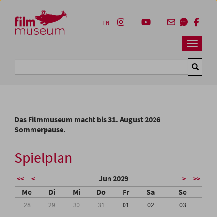
Accesskey [1]
Accesskey [4]
Accesskey [2]
Accesskey [3]
Zum Inhalt
Zum Hauptmenü
Zur Servicenavigation
Zum Suche
EN
Navbar 
Suche
Das Filmmuseum macht bis 31. August 2026
Sommerpause.
Spielplan
Jun 2029
<<
<
>
>>
Mo
Di
Mi
Do
Fr
Sa
So
28
29
30
31
01
02
03