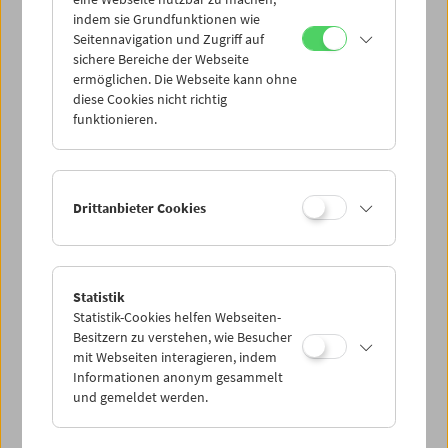
Mi 4.7.
indem sie Grundfunktionen wie
Seitennavigation und Zugriff auf
sichere Bereiche der Webseite
Do 5.7.
ermöglichen. Die Webseite kann ohne
diese Cookies nicht richtig
funktionieren.
Fr 6.7.
Sa 7.7.
Drittanbieter Cookies
So 8.7.
Statistik
Statistik-Cookies helfen Webseiten-
PROGRAMM ÜBERBLICK
Besitzern zu verstehen, wie Besucher
mit Webseiten interagieren, indem
Informationen anonym gesammelt
und gemeldet werden.