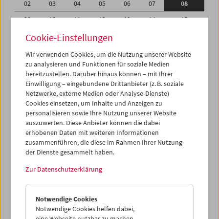
02
03
04
05
06
07
08
09
10
11
12
13
14
15
16
17
18
19
20
21
22
Cookie-Einstellungen
23
24
25
26
27
28
29
Wir verwenden Cookies, um die Nutzung unserer Website
zu analysieren und Funktionen für soziale Medien
30
31
01
02
03
04
05
bereitzustellen. Darüber hinaus können – mit Ihrer
Einwilligung – eingebundene Drittanbieter (z. B. soziale
iCalender
Netzwerke, externe Medien oder Analyse-Dienste)
Cookies einsetzen, um Inhalte und Anzeigen zu
Programmheft-PDF
personalisieren sowie Ihre Nutzung unserer Website
auszuwerten. Diese Anbieter können die dabei
English language or subtitles
erhobenen Daten mit weiteren Informationen
zusammenführen, die diese im Rahmen Ihrer Nutzung
der Dienste gesammelt haben.
< Vorherige Woche
Nächste Woche >
Zur Datenschutzerklärung
Mo 2.7.
Notwendige Cookies
Di 3.7.
Notwendige Cookies helfen dabei,
eine Webseite nutzbar zu machen,