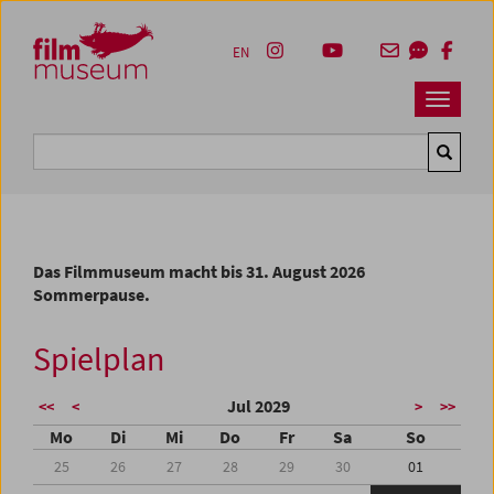
Accesskey [1]
Accesskey [4]
Accesskey [2]
Accesskey [3]
Zum Inhalt
Zum Hauptmenü
Zur Servicenavigation
Zum Suche
EN
Navbar 
Suche
Das Filmmuseum macht bis 31. August 2026
Sommerpause.
Spielplan
Jul 2029
<<
<
>
>>
Mo
Di
Mi
Do
Fr
Sa
So
25
26
27
28
29
30
01