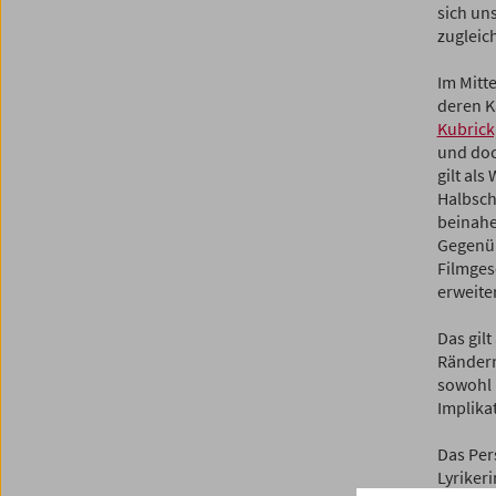
sich un
zugleich
Im Mitt
deren K
Kubrick
und doc
gilt al
Halbsch
beinahe
Gegenüb
Filmges
erweite
Das gil
Rändern
sowohl 
Implika
Das Per
Lyrikeri