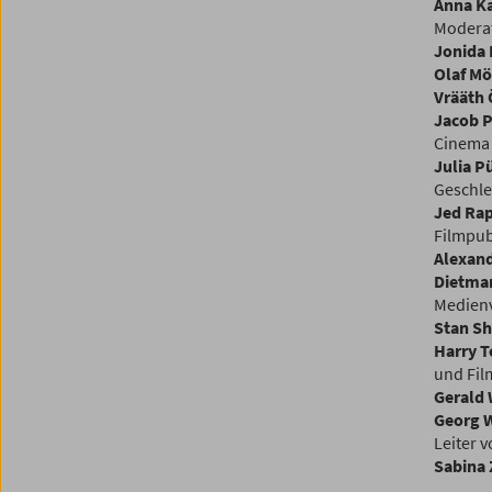
Anna Ka
Moderat
Jonida 
Olaf Mö
Vrääth
Jacob P
Cinema 
Julia P
Geschle
Jed Rap
Filmpubl
Alexand
Dietmar
Medienv
Stan Sh
Harry 
und Fil
Gerald
Georg 
Leiter 
Sabina