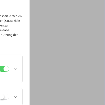
r
 soziale Medien
ein 64.
 (z. B. soziale
klich
gen zu
e dabei
r uns –
 Nutzung der
n-
6)
grov,
Heller
; DJ