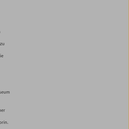
n
 zu
ie
useum
her
orin.