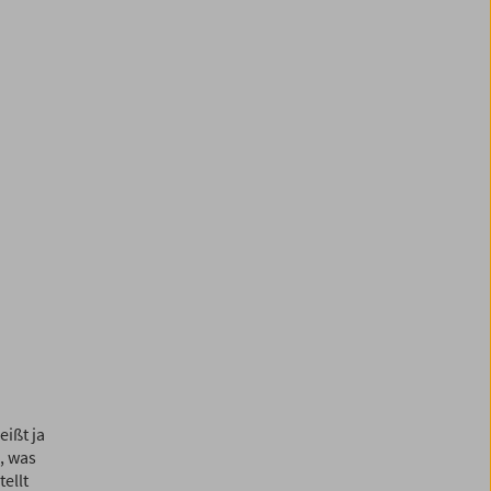
ißt ja
, was
ellt