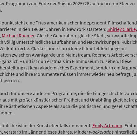
ser Programm zum Ende der Saison 2025/26 auf mehreren Ebenen
.
elpunkt steht eine Trias amerikanischer Independent-Filmschaffend
arrieren in den 1960er Jahren in New York starteten:
Shirley Clarke
, Michael Roemer
. Gleiche Generation, gleiche Stadt, verwandte Im
h völlig unterschiedliche Laufbahnen und Nachwirkungen. Kubric
s Weltkulturerbe. Clarkes unerschrockene Filme lebten lange im
atten zwischen Avantgarde und Mainstream. Roemers Arbeit vers
 gänzlich – und ist nun erstmals im Filmmuseum zu sehen. Diese
erstellung ist kein akademisches Experiment, sondern ein Argume
chichte und ihre Monumente müssen immer wieder neu befragt, jus
rt werden.
t auch für unsere anderen Programme, die die Filmgeschichte von d
 aus mit großer künstlerischer Freiheit und Unabhängigkeit befrag
ihre ästhetischen Aspekte als auch die politischen und gesellschaft
tionen.
sönliche ist in der Kunst ebenfalls immanent.
Emily Artmann
, Edito
n, verstarb im Jänner dieses Jahres. Mit
der wackelatlas
hinterließ 