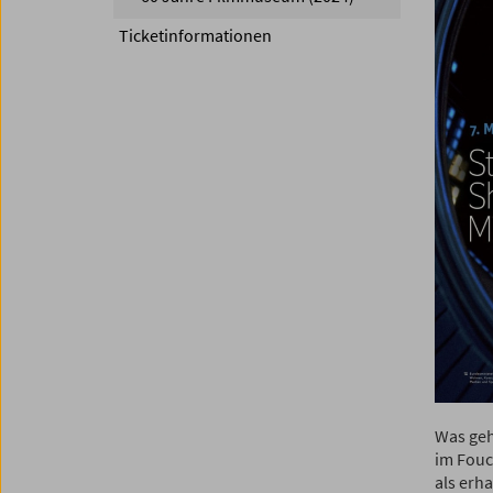
Ticketinformationen
Was geh
im Fouc
als erha