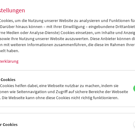
am mit der ebenfalls viel zu früh verstorbenen Katharina Copony
ellte dokumentarische Regiearbeit: einen leisen, präzisen Film übe
stellungen
 und Schöpfung. Ihrem Andenken widmen wir einen Abend.
ookies, um die Nutzung unserer Website zu analysieren und Funktionen für
opos Monumente: Peter Kubelka hat seinen
Zyklus
Was ist Film
um 
 Darüber hinaus können – mit Ihrer Einwilligung – eingebundene Drittanbieter
m erweitert – Beweis, dass auch das vermeintlich Definitive nie wir
rne Medien oder Analyse-Dienste) Cookies einsetzen, um Inhalte und Anzei
 sowie Ihre Nutzung unserer Website auszuwerten. Diese Anbieter können di
lossen ist. Dem monumentalen Werk von
VALIE EXPORT
widmen wi
n mit weiteren Informationen zusammenführen, die diese im Rahmen Ihrer
em geplanten Gespräch mit ihr in der
Filmpionierinnen
-Reihe – eine I
elt haben.
am-Veranstaltung.
zerklärung
m und ich wünschen Ihnen schöne und anregende Kinoabende im
seum!
 Cookies
 Loebenstein
ookies helfen dabei, eine Webseite nutzbar zu machen, indem sie
nen wie Seitennavigation und Zugriff auf sichere Bereiche der Webseite
enken an
Alexander Kluge
(1932–2026) und
VALIE EXPORT
(
1940–202
 Die Webseite kann ohne diese Cookies nicht richtig funktionieren.
an
Adair, Jacob Perlin (The Film Desk, Cinema Conservancy); Peter Ba
er Cookies
Hickey, Beth Rennie (George Eastman Museum); Dennis Doros, Amy 
one Film and Video); George Schmalz (Kino Lorber); Christine Turner