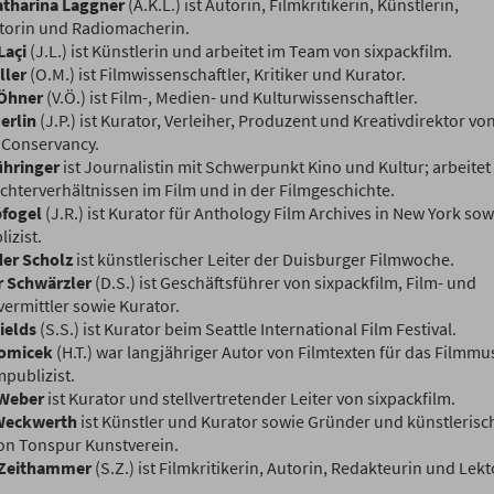
tharina Laggner
(A.K.L.) ist Autorin, Filmkritikerin, Künstlerin,
orin und Radiomacherin.
Laçi
(J.L.) ist Künstlerin und arbeitet im Team von sixpackfilm.
ller
(O.M.) ist Filmwissenschaftler, Kritiker und Kurator.
 Öhner
(V.Ö.) ist Film-, Medien- und Kulturwissenschaftler.
erlin
(J.P.) ist Kurator, Verleiher, Produzent und Kreativdirektor vo
Conservancy.
ühringer
ist Journalistin mit Schwerpunkt Kino und Kultur; arbeitet
chterverhältnissen im Film und in der Filmgeschichte.
fogel
(J.R.) ist Kurator für Anthology Film Archives in New York sow
izist.
er Scholz
ist künstlerischer Leiter der Duisburger Filmwoche.
 Schwärzler
(D.S.) ist Geschäftsführer von sixpackfilm, Film- und
ermittler sowie Kurator.
ields
(S.S.) ist Kurator beim Seattle International Film Festival.
Tomicek
(H.T.) war langjähriger Autor von Filmtexten für das Filmm
mpublizist.
 Weber
ist Kurator und stellvertretender Leiter von sixpackfilm.
Weckwerth
ist Künstler und Kurator sowie Gründer und künstlerisc
von Tonspur Kunstverein.
 Zeithammer
(S.Z.) ist Filmkritikerin, Autorin, Redakteurin und Lekt