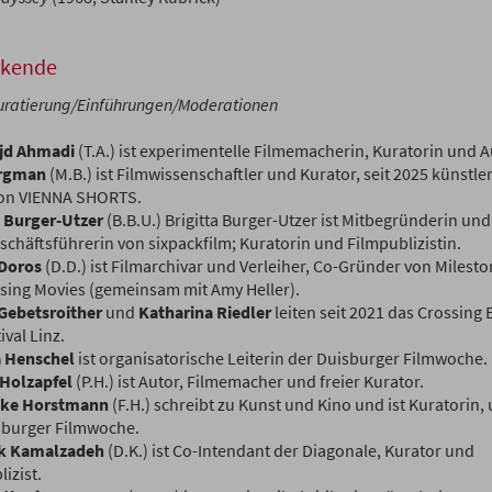
rkende
uratierung/Einführungen/Moderationen
jd Ahmadi
(T.A.) ist experimentelle Filmemacherin, Kuratorin und A
rgman
(M.B.) ist Filmwissenschaftler und Kurator, seit 2025 künstle
von VIENNA SHORTS.
a Burger-Utzer
(B.B.U.) Brigitta Burger-Utzer ist Mitbegründerin und
schäftsführerin von sixpackfilm; Kuratorin und Filmpublizistin.
 Doros
(D.D.) ist Filmarchivar und Verleiher, Co-Gründer von Milesto
sing Movies (gemeinsam mit Amy Heller).
Gebetsroither
und
Katharina Riedler
leiten seit 2021 das Crossing
ival Linz.
a Henschel
ist organisatorische Leiterin der Duisburger Filmwoche.
 Holzapfel
(P.H.) ist Autor, Filmemacher und freier Kurator.
ike Horstmann
(F.H.) schreibt zu Kunst und Kino und ist Kuratorin, u
sburger Filmwoche.
k Kamalzadeh
(D.K.) ist Co-Intendant der Diagonale, Kurator und
izist.