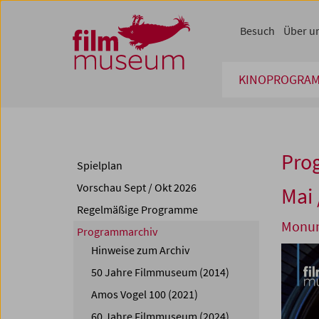
Accesskey [1]
Accesskey [4]
Accesskey [2]
Accesskey [3]
Zum Inhalt
Zum Hauptmenü
Zur Servicenavigation
Zum Suche
Besuch
Über u
KINOPROGRA
Pro
Spielplan
Vorschau Sept / Okt 2026
Mai 
Regelmäßige Programme
Monum
Programmarchiv
Hinweise zum Archiv
50 Jahre Filmmuseum (2014)
Amos Vogel 100 (2021)
60 Jahre Filmmuseum (2024)