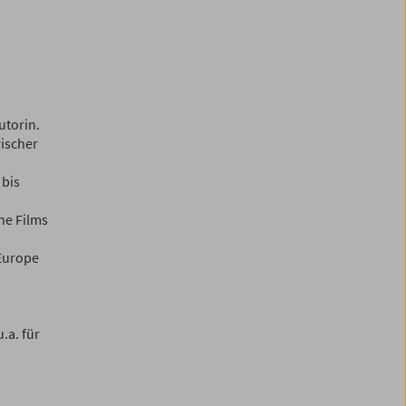
utorin.
rischer
 bis
ne Films
 Europe
.a. für