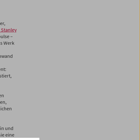
er,
, Stanley
pulse –
ks Werk
chwand
nt:
tiert,
en
en,
lichen
rin und
sie eine