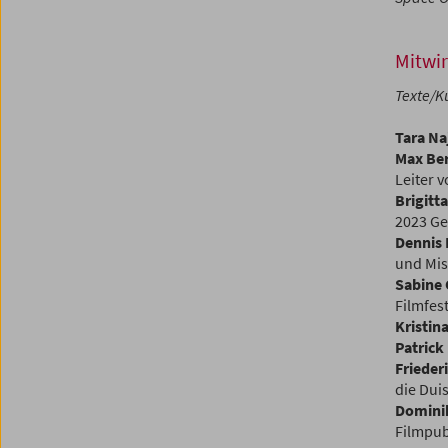
Mitwi
Texte/K
Tara Na
Max Be
Leiter 
Brigitt
2023 Ge
Dennis
und Mis
Sabine 
Filmfest
Kristin
Patrick
Frieder
die Dui
Domini
Filmpubl