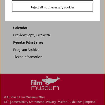
Reject all not necessary cookies
Calendar
Preview Sept / Oct 2026
Regular Film Series
Program Archive
Ticket Information
© Austrian Film Museum 2026
T&C
|
Accessibility Statement
|
Privacy
|
Visitor Guidelines
|
Imprint
|