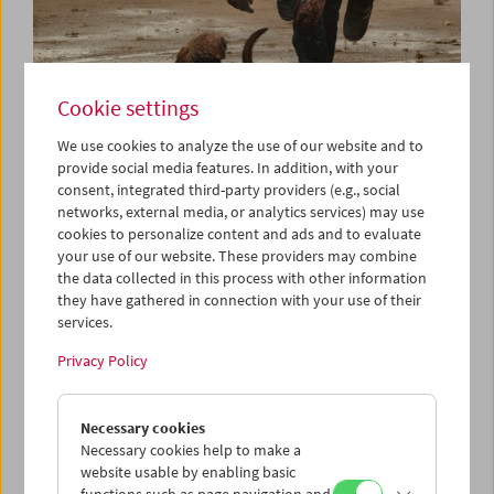
Cookie settings
Friends of the Film Museum
We use cookies to analyze the use of our website and to
provide social media features. In addition, with your
consent, integrated third-party providers (e.g., social
Dogman (2018)
networks, external media, or analytics services) may use
cookies to personalize content and ads and to evaluate
Regie: Matteo Garrone; Drehbuch: Ugo Chiti, Massimo
your use of our website. These providers may combine
Gaudioso, Matteo Garrone; Kamera: Nicolai Brüel;
the data collected in this process with other information
Darsteller: Marcello Fonte, Edoardo Pesce, Alida Baldari
they have gathered in connection with your use of their
Calabria, Nunzia Schiano, Adamo Dionisi u.a. DCP,
services.
Farbe, 102 min
Privacy Policy
Der neueste Film von Matteo Garrone beruht lose auf
einen Kriminalfall, der 1988 in Italien die Schlagzeilen
Necessary cookies
beherrschte. Stilistisch zwischen einem märchenhaften
Necessary cookies help to make a
Noir
und einem Vorstadtwestern angesiedelt, erzählt
website usable by enabling basic
Garrone eine Geschichte, in der sich Elemente des