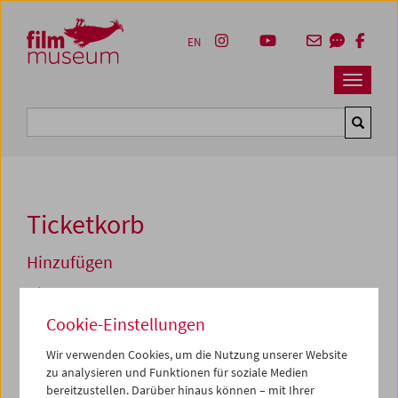
Accesskey [1]
Accesskey [4]
Accesskey [2]
Accesskey [3]
Zum Inhalt
Zum Hauptmenü
Zur Servicenavigation
Zum Suche
EN
Navbar 
Suche
Ticketkorb
Hinzufügen
Mi 23.04.2025 18:00
Cheung fo (The Mission)
Cookie-Einstellungen
Planet Hongkong
Wir verwenden Cookies, um die Nutzung unserer Website
Zum aktuellen Zeitpunkt sind Tickets nur noch an der
zu analysieren und Funktionen für soziale Medien
Kassa
vor Ort erhältlich.
bereitzustellen. Darüber hinaus können – mit Ihrer