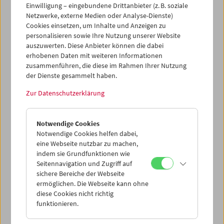
Einwilligung – eingebundene Drittanbieter (z. B. soziale
Netzwerke, externe Medien oder Analyse-Dienste)
Cookies einsetzen, um Inhalte und Anzeigen zu
personalisieren sowie Ihre Nutzung unserer Website
auszuwerten. Diese Anbieter können die dabei
Ticketkorb Kauf
erhobenen Daten mit weiteren Informationen
zusammenführen, die diese im Rahmen Ihrer Nutzung
der Dienste gesammelt haben.
Leer
Zur Datenschutzerklärung
Ticketkorb Reservierung
Notwendige Cookies
Notwendige Cookies helfen dabei,
Leer
eine Webseite nutzbar zu machen,
indem sie Grundfunktionen wie
Seitennavigation und Zugriff auf
> Weitere Karten hinzufügen / Spielplan
sichere Bereiche der Webseite
ermöglichen. Die Webseite kann ohne
Ticketpreise
: Mitglieder
EUR 5,50
ohne Mitgliedschaft
diese Cookies nicht richtig
EUR 10,50
funktionieren.
Nach Registrierung unter
Mein Filmmuseum
können Sie
Ihre Mitgliedschaft und Ihren Zehnerblock nutzen.