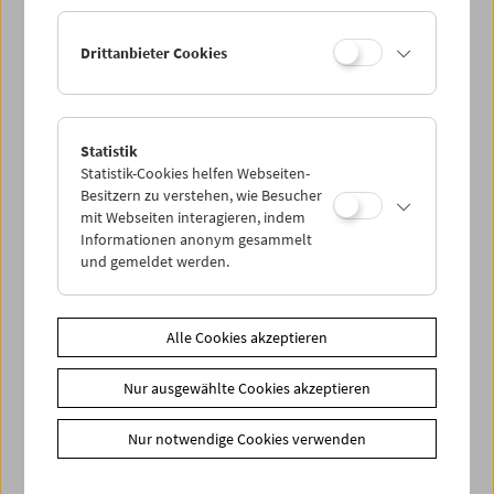
Ermäßigte Tickets, nonstop- und weitere Freikarten
können online nur reserviert werden. Die Ausgabe erfolgt
Drittanbieter Cookies
ausschließlich an der Kassa.
Weitere Informationen zu unseren Tickets und
Mitgliedschaften finden Sie
hier
.
Statistik
Statistik-Cookies helfen Webseiten-
Besitzern zu verstehen, wie Besucher
mit Webseiten interagieren, indem
Informationen anonym gesammelt
und gemeldet werden.
Spielplan
Alle Cookies akzeptieren
Vorschau Sept / Okt 2026
Nur ausgewählte Cookies akzeptieren
Regelmäßige Programme
Programmarchiv
Nur notwendige Cookies verwenden
Ticketinformationen