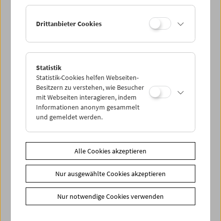
Ermäßigte Tickets, nonstop- und weitere Freikarten
können online nur reserviert werden. Die Ausgabe erfolgt
Drittanbieter Cookies
ausschließlich an der Kassa.
Weitere Informationen zu unseren Tickets und
Mitgliedschaften finden Sie
hier
.
Statistik
Statistik-Cookies helfen Webseiten-
Besitzern zu verstehen, wie Besucher
mit Webseiten interagieren, indem
Informationen anonym gesammelt
und gemeldet werden.
Spielplan
Alle Cookies akzeptieren
Vorschau Sept / Okt 2026
Nur ausgewählte Cookies akzeptieren
Regelmäßige Programme
Programmarchiv
Nur notwendige Cookies verwenden
Ticketinformationen