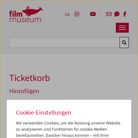
Accesskey [1]
Accesskey [4]
Accesskey [2]
Accesskey [3]
Zum Inhalt
Zum Hauptmenü
Zur Servicenavigation
Zum Suche
EN
Navbar 
Suche
Ticketkorb
Hinzufügen
Fr 11.04.2025 18:00
Bambi
Cookie-Einstellungen
Befreite Leinwand
Wir verwenden Cookies, um die Nutzung unserer Website
Zum aktuellen Zeitpunkt sind Tickets nur noch an der
zu analysieren und Funktionen für soziale Medien
Kassa
vor Ort erhältlich.
bereitzustellen. Darüber hinaus können – mit Ihrer