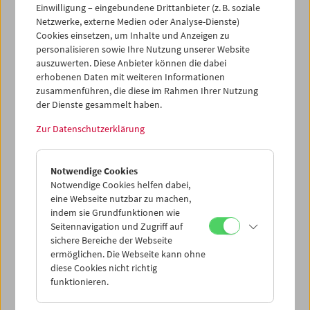
Einwilligung – eingebundene Drittanbieter (z. B. soziale
Netzwerke, externe Medien oder Analyse-Dienste)
Cookies einsetzen, um Inhalte und Anzeigen zu
personalisieren sowie Ihre Nutzung unserer Website
auszuwerten. Diese Anbieter können die dabei
Ticketkorb Kauf
erhobenen Daten mit weiteren Informationen
zusammenführen, die diese im Rahmen Ihrer Nutzung
der Dienste gesammelt haben.
Leer
Zur Datenschutzerklärung
Ticketkorb Reservierung
Notwendige Cookies
Notwendige Cookies helfen dabei,
Leer
eine Webseite nutzbar zu machen,
indem sie Grundfunktionen wie
Seitennavigation und Zugriff auf
> Weitere Karten hinzufügen / Spielplan
sichere Bereiche der Webseite
ermöglichen. Die Webseite kann ohne
Ticketpreise
: Mitglieder
EUR 5,50
ohne Mitgliedschaft
diese Cookies nicht richtig
EUR 10,50
funktionieren.
Nach Registrierung unter
Mein Filmmuseum
können Sie
Ihre Mitgliedschaft und Ihren Zehnerblock nutzen.