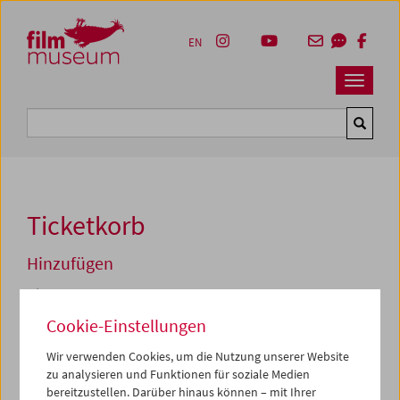
Accesskey [1]
Accesskey [4]
Accesskey [2]
Accesskey [3]
Zum Inhalt
Zum Hauptmenü
Zur Servicenavigation
Zum Suche
EN
Navbar 
Suche
Ticketkorb
Hinzufügen
Di 16.06.2026 20:30
A Clockwork Orange
Cookie-Einstellungen
Kubrick, Clarke, Roemer
Wir verwenden Cookies, um die Nutzung unserer Website
Zum aktuellen Zeitpunkt sind Tickets nur noch an der
zu analysieren und Funktionen für soziale Medien
Kassa
vor Ort erhältlich.
bereitzustellen. Darüber hinaus können – mit Ihrer