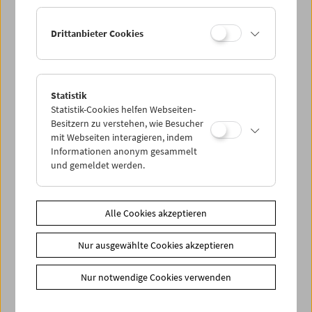
Ermäßigte Tickets, nonstop- und weitere Freikarten
können online nur reserviert werden. Die Ausgabe erfolgt
Drittanbieter Cookies
ausschließlich an der Kassa.
Weitere Informationen zu unseren Tickets und
Mitgliedschaften finden Sie
hier
.
Statistik
Statistik-Cookies helfen Webseiten-
Besitzern zu verstehen, wie Besucher
mit Webseiten interagieren, indem
Informationen anonym gesammelt
und gemeldet werden.
Spielplan
Alle Cookies akzeptieren
Vorschau Sept / Okt 2026
Nur ausgewählte Cookies akzeptieren
Regelmäßige Programme
Programmarchiv
Nur notwendige Cookies verwenden
Ticketinformationen