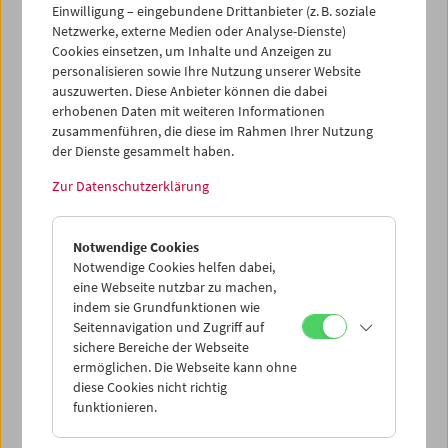
Einwilligung – eingebundene Drittanbieter (z. B. soziale
Netzwerke, externe Medien oder Analyse-Dienste)
Cookies einsetzen, um Inhalte und Anzeigen zu
personalisieren sowie Ihre Nutzung unserer Website
auszuwerten. Diese Anbieter können die dabei
Ticketkorb Kauf
erhobenen Daten mit weiteren Informationen
zusammenführen, die diese im Rahmen Ihrer Nutzung
der Dienste gesammelt haben.
Leer
Zur Datenschutzerklärung
Ticketkorb Reservierung
Notwendige Cookies
Notwendige Cookies helfen dabei,
Leer
eine Webseite nutzbar zu machen,
indem sie Grundfunktionen wie
Seitennavigation und Zugriff auf
> Weitere Karten hinzufügen / Spielplan
sichere Bereiche der Webseite
ermöglichen. Die Webseite kann ohne
Ticketpreise
: Mitglieder
EUR 5,50
ohne Mitgliedschaft
diese Cookies nicht richtig
EUR 10,50
funktionieren.
Nach Registrierung unter
Mein Filmmuseum
können Sie
Ihre Mitgliedschaft und Ihren Zehnerblock nutzen.