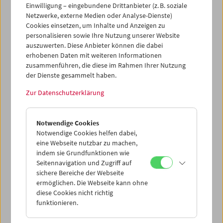
Einwilligung – eingebundene Drittanbieter (z. B. soziale
Netzwerke, externe Medien oder Analyse-Dienste)
Cookies einsetzen, um Inhalte und Anzeigen zu
personalisieren sowie Ihre Nutzung unserer Website
auszuwerten. Diese Anbieter können die dabei
Ticketkorb Kauf
erhobenen Daten mit weiteren Informationen
zusammenführen, die diese im Rahmen Ihrer Nutzung
der Dienste gesammelt haben.
Leer
Zur Datenschutzerklärung
Ticketkorb Reservierung
Notwendige Cookies
Notwendige Cookies helfen dabei,
Leer
eine Webseite nutzbar zu machen,
indem sie Grundfunktionen wie
Seitennavigation und Zugriff auf
> Weitere Karten hinzufügen / Spielplan
sichere Bereiche der Webseite
ermöglichen. Die Webseite kann ohne
Ticketpreise
: Mitglieder
EUR 5,50
ohne Mitgliedschaft
diese Cookies nicht richtig
EUR 10,50
funktionieren.
Nach Registrierung unter
Mein Filmmuseum
können Sie
Ihre Mitgliedschaft und Ihren Zehnerblock nutzen.