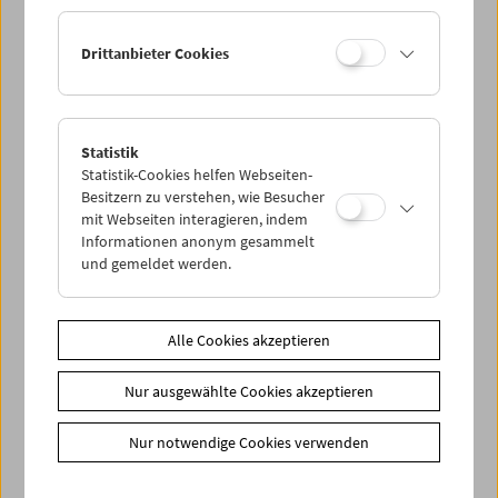
Ermäßigte Tickets, nonstop- und weitere Freikarten
können online nur reserviert werden. Die Ausgabe erfolgt
Drittanbieter Cookies
ausschließlich an der Kassa.
Weitere Informationen zu unseren Tickets und
Mitgliedschaften finden Sie
hier
.
Statistik
Statistik-Cookies helfen Webseiten-
Besitzern zu verstehen, wie Besucher
mit Webseiten interagieren, indem
Informationen anonym gesammelt
und gemeldet werden.
Spielplan
Alle Cookies akzeptieren
Vorschau Sept / Okt 2026
Nur ausgewählte Cookies akzeptieren
Regelmäßige Programme
Programmarchiv
Nur notwendige Cookies verwenden
Ticketinformationen