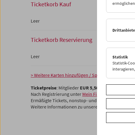
Ticketkorb Kauf
ermöglichen.
Leer
Drittanbiet
Ticketkorb Reservierung
Leer
Statistik
Statistik-Co
interagiere
> Weitere Karten hinzufügen / Spielplan
Ticketpreise
: Mitglieder
EUR 5,50
ohne Mitgliedsch
Nach Registrierung unter
Mein Filmmuseum
können 
Ermäßigte Tickets, nonstop- und weitere Freikarten
Weitere Informationen zu unseren Tickets und Mitg