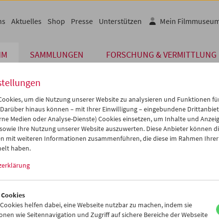
ns
Aktuelles
Shop
Presse
Unterstützen
Mein Filmmuseu
MM
SAMMLUNGEN
FORSCHUNG & VERMITTLUNG
stellungen
ookies, um die Nutzung unserer Website zu analysieren und Funktionen für
 Darüber hinaus können – mit Ihrer Einwilligung – eingebundene Drittanbieter
rne Medien oder Analyse-Dienste) Cookies einsetzen, um Inhalte und Anzei
 sowie Ihre Nutzung unserer Website auszuwerten. Diese Anbieter können di
n mit weiteren Informationen zusammenführen, die diese im Rahmen Ihrer
elt haben.
 Space Odyssey
, Clarke, Roemer
zerklärung
 Cookies
ookies helfen dabei, eine Webseite nutzbar zu machen, indem sie
nen wie Seitennavigation und Zugriff auf sichere Bereiche der Webseite