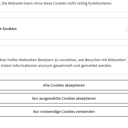
 Die Webseite kann ohne diese Cookies nicht richtig funktionieren.
er Cookies
okies helfen Webseiten-Besitzern zu verstehen, wie Besucher mit Webseiten
n, indem Informationen anonym gesammelt und gemeldet werden.
aft
EUR 10,50
Alle Cookies akzeptieren
Sie Ihre Mitgliedschaft und Ihren Zehnerblock nutzen.
 können online nur reserviert werden. Die Ausgabe erfolgt ausschli
Nur ausgewählte Cookies akzeptieren
liedschaften finden Sie
hier
.
Nur notwendige Cookies verwenden