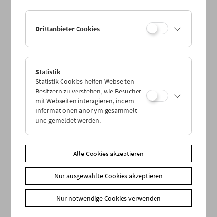
Ihre Mitgliedschaft und Ihren Zehnerblock nutzen.
Ermäßigte Tickets, nonstop- und weitere Freikarten
können online nur reserviert werden. Die Ausgabe erfolgt
Drittanbieter Cookies
ausschließlich an der Kassa.
Weitere Informationen zu unseren Tickets und
Mitgliedschaften finden Sie
hier
.
Statistik
Statistik-Cookies helfen Webseiten-
Besitzern zu verstehen, wie Besucher
mit Webseiten interagieren, indem
Informationen anonym gesammelt
und gemeldet werden.
Alle Cookies akzeptieren
Spielplan
Vorschau Sept / Okt 2026
Nur ausgewählte Cookies akzeptieren
Regelmäßige Programme
Nur notwendige Cookies verwenden
Programmarchiv