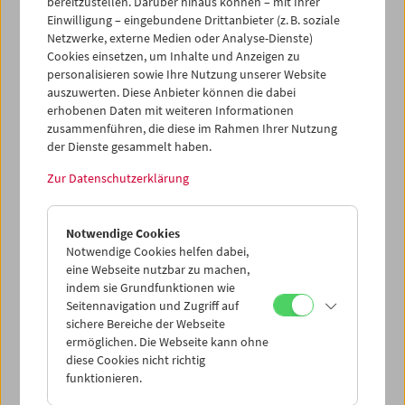
bereitzustellen. Darüber hinaus können – mit Ihrer
Kassa
vor Ort erhältlich.
Einwilligung – eingebundene Drittanbieter (z. B. soziale
Netzwerke, externe Medien oder Analyse-Dienste)
Cookies einsetzen, um Inhalte und Anzeigen zu
personalisieren sowie Ihre Nutzung unserer Website
auszuwerten. Diese Anbieter können die dabei
Ticketkorb Kauf
erhobenen Daten mit weiteren Informationen
zusammenführen, die diese im Rahmen Ihrer Nutzung
der Dienste gesammelt haben.
Leer
Zur Datenschutzerklärung
Ticketkorb Reservierung
Notwendige Cookies
Notwendige Cookies helfen dabei,
Leer
eine Webseite nutzbar zu machen,
indem sie Grundfunktionen wie
Seitennavigation und Zugriff auf
> Weitere Karten hinzufügen / Spielplan
sichere Bereiche der Webseite
ermöglichen. Die Webseite kann ohne
diese Cookies nicht richtig
Ticketpreise
: Mitglieder
EUR 5,50
ohne Mitgliedschaft
funktionieren.
EUR 10,50
Nach Registrierung unter
Mein Filmmuseum
können Sie