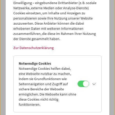
Einwilligung – eingebundene Drittanbieter (z. B. soziale
Netzwerke, externe Medien oder Analyse-Dienste)
Cookies einsetzen, um Inhalte und Anzeigen zu
personalisieren sowie Ihre Nutzung unserer Website
auszuwerten. Diese Anbieter können die dabei
Ticketkorb Kauf
erhobenen Daten mit weiteren Informationen
zusammenführen, die diese im Rahmen Ihrer Nutzung
der Dienste gesammelt haben.
Leer
Zur Datenschutzerklärung
Ticketkorb Reservierung
Notwendige Cookies
Notwendige Cookies helfen dabei,
Leer
eine Webseite nutzbar zu machen,
indem sie Grundfunktionen wie
Seitennavigation und Zugriff auf
> Weitere Karten hinzufügen / Spielplan
sichere Bereiche der Webseite
ermöglichen. Die Webseite kann ohne
Ticketpreise
: Mitglieder
EUR 5,50
ohne Mitgliedschaft
diese Cookies nicht richtig
EUR 10,50
funktionieren.
Nach Registrierung unter
Mein Filmmuseum
können Sie
Ihre Mitgliedschaft und Ihren Zehnerblock nutzen.