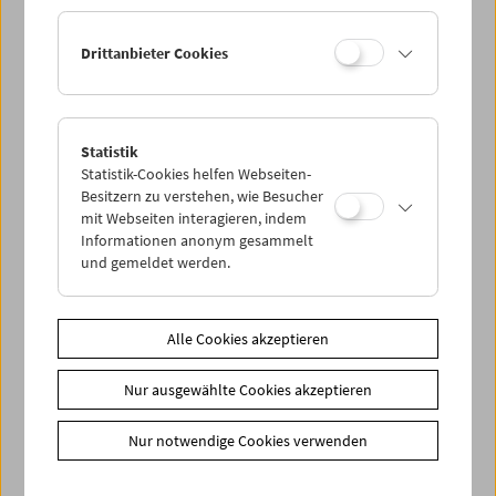
Ermäßigte Tickets, nonstop- und weitere Freikarten
können online nur reserviert werden. Die Ausgabe erfolgt
Drittanbieter Cookies
ausschließlich an der Kassa.
Weitere Informationen zu unseren Tickets und
Mitgliedschaften finden Sie
hier
.
Statistik
Statistik-Cookies helfen Webseiten-
Besitzern zu verstehen, wie Besucher
mit Webseiten interagieren, indem
Informationen anonym gesammelt
und gemeldet werden.
Spielplan
Alle Cookies akzeptieren
Vorschau Sept / Okt 2026
Nur ausgewählte Cookies akzeptieren
Regelmäßige Programme
Programmarchiv
Nur notwendige Cookies verwenden
Ticketinformationen