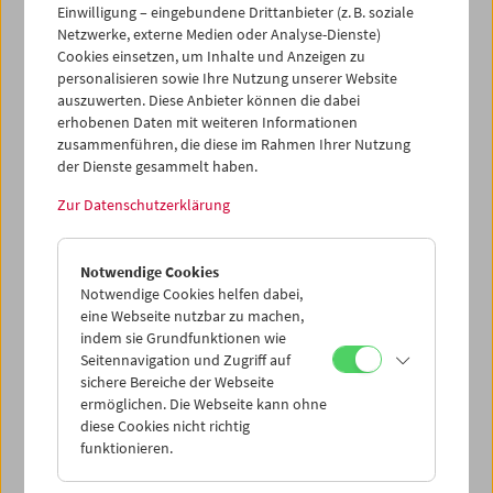
Einwilligung – eingebundene Drittanbieter (z. B. soziale
Netzwerke, externe Medien oder Analyse-Dienste)
Cookies einsetzen, um Inhalte und Anzeigen zu
personalisieren sowie Ihre Nutzung unserer Website
auszuwerten. Diese Anbieter können die dabei
Ticketkorb Kauf
erhobenen Daten mit weiteren Informationen
zusammenführen, die diese im Rahmen Ihrer Nutzung
der Dienste gesammelt haben.
Leer
Zur Datenschutzerklärung
Ticketkorb Reservierung
Notwendige Cookies
Notwendige Cookies helfen dabei,
Leer
eine Webseite nutzbar zu machen,
indem sie Grundfunktionen wie
Seitennavigation und Zugriff auf
> Weitere Karten hinzufügen / Spielplan
sichere Bereiche der Webseite
ermöglichen. Die Webseite kann ohne
Ticketpreise
: Mitglieder
EUR 5,50
ohne Mitgliedschaft
diese Cookies nicht richtig
EUR 10,50
funktionieren.
Nach Registrierung unter
Mein Filmmuseum
können Sie
Ihre Mitgliedschaft und Ihren Zehnerblock nutzen.