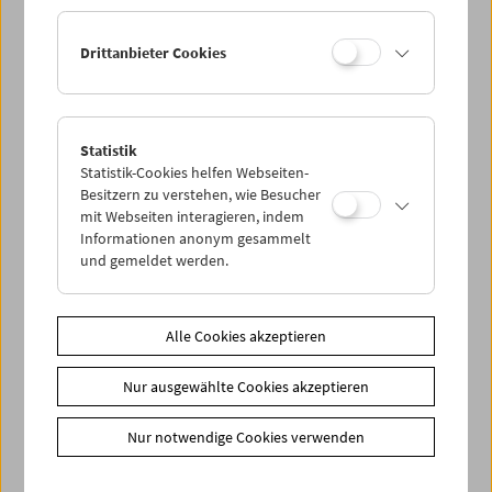
Ermäßigte Tickets, nonstop- und weitere Freikarten
können online nur reserviert werden. Die Ausgabe erfolgt
Drittanbieter Cookies
ausschließlich an der Kassa.
Weitere Informationen zu unseren Tickets und
Mitgliedschaften finden Sie
hier
.
Statistik
Statistik-Cookies helfen Webseiten-
Besitzern zu verstehen, wie Besucher
mit Webseiten interagieren, indem
Informationen anonym gesammelt
und gemeldet werden.
Spielplan
Alle Cookies akzeptieren
Vorschau Sept / Okt 2026
Nur ausgewählte Cookies akzeptieren
Regelmäßige Programme
Programmarchiv
Nur notwendige Cookies verwenden
Ticketinformationen