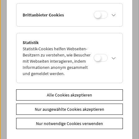
Ermäßigte Tickets, nonstop- und weitere Freikarten
können online nur reserviert werden. Die Ausgabe erfolgt
Drittanbieter Cookies
ausschließlich an der Kassa.
Weitere Informationen zu unseren Tickets und
Mitgliedschaften finden Sie
hier
.
Statistik
Statistik-Cookies helfen Webseiten-
Besitzern zu verstehen, wie Besucher
mit Webseiten interagieren, indem
Informationen anonym gesammelt
und gemeldet werden.
Spielplan
Alle Cookies akzeptieren
Vorschau Sept / Okt 2026
Nur ausgewählte Cookies akzeptieren
Regelmäßige Programme
Programmarchiv
Nur notwendige Cookies verwenden
Ticketinformationen