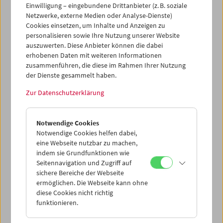
Einwilligung – eingebundene Drittanbieter (z. B. soziale
Netzwerke, externe Medien oder Analyse-Dienste)
Cookies einsetzen, um Inhalte und Anzeigen zu
personalisieren sowie Ihre Nutzung unserer Website
auszuwerten. Diese Anbieter können die dabei
Ticketkorb Kauf
erhobenen Daten mit weiteren Informationen
zusammenführen, die diese im Rahmen Ihrer Nutzung
der Dienste gesammelt haben.
Leer
Zur Datenschutzerklärung
Ticketkorb Reservierung
Notwendige Cookies
Notwendige Cookies helfen dabei,
Leer
eine Webseite nutzbar zu machen,
indem sie Grundfunktionen wie
Seitennavigation und Zugriff auf
> Weitere Karten hinzufügen / Spielplan
sichere Bereiche der Webseite
ermöglichen. Die Webseite kann ohne
Ticketpreise
: Mitglieder
EUR 5,50
ohne Mitgliedschaft
diese Cookies nicht richtig
EUR 10,50
funktionieren.
Nach Registrierung unter
Mein Filmmuseum
können Sie
Ihre Mitgliedschaft und Ihren Zehnerblock nutzen.