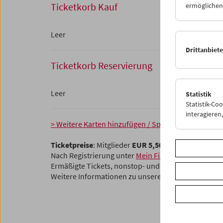
Ticketkorb Kauf
ermöglichen.
Leer
Drittanbiet
Ticketkorb Reservierung
Leer
Statistik
Statistik-Co
interagiere
> Weitere Karten hinzufügen / Spielplan
Ticketpreise
: Mitglieder
EUR 5,50
ohne Mitgliedsch
Nach Registrierung unter
Mein Filmmuseum
können 
Ermäßigte Tickets, nonstop- und weitere Freikarten
Weitere Informationen zu unseren Tickets und Mitg