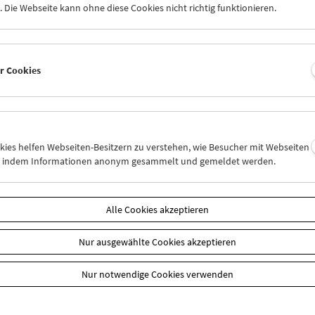
 Die Webseite kann ohne diese Cookies nicht richtig funktionieren.
er Cookies
okies helfen Webseiten-Besitzern zu verstehen, wie Besucher mit Webseiten
n, indem Informationen anonym gesammelt und gemeldet werden.
aft
EUR 10,50
Alle Cookies akzeptieren
Sie Ihre Mitgliedschaft und Ihren Zehnerblock nutzen.
 können online nur reserviert werden. Die Ausgabe erfolgt ausschli
Nur ausgewählte Cookies akzeptieren
liedschaften finden Sie
hier
.
Nur notwendige Cookies verwenden