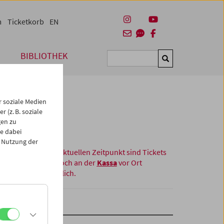
m
Ticketkorb
EN
BIBLIOTHEK
Suchen
 soziale Medien
 (z. B. soziale
gen zu
e dabei
 Nutzung der
Zum aktuellen Zeitpunkt sind Tickets
nur noch an der
Kassa
vor Ort
erhältlich.