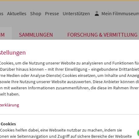
ns
Aktuelles
Shop
Presse
Unterstützen
Mein Filmmuseu
MM
SAMMLUNGEN
FORSCHUNG & VERMITTLUNG
stellungen
ookies, um die Nutzung unserer Website zu analysieren und Funktionen für
 Darüber hinaus können – mit Ihrer Einwilligung – eingebundene Drittanbieter
rne Medien oder Analyse-Dienste) Cookies einsetzen, um Inhalte und Anzei
 sowie Ihre Nutzung unserer Website auszuwerten. Diese Anbieter können di
n mit weiteren Informationen zusammenführen, die diese im Rahmen Ihrer
elt haben.
35 / Sea, 4h, sailed
seum macht Film
zerklärung
 Cookies
ookies helfen dabei, eine Webseite nutzbar zu machen, indem sie
nen wie Seitennavigation und Zugriff auf sichere Bereiche der Webseite