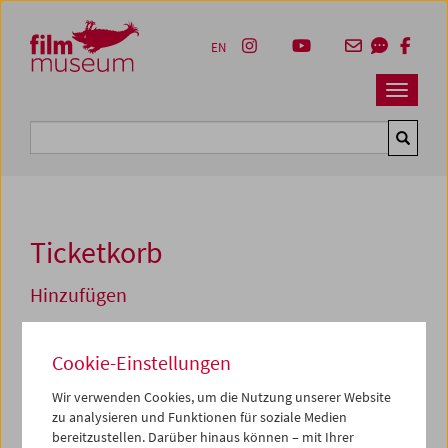
Accesskey [1]
Accesskey [4]
Accesskey [2]
Accesskey [3]
Zum Inhalt
Zum Hauptmenü
Zur Servicenavigation
Zum Suche
EN
Navbar 
Suche
Ticketkorb
Hinzufügen
Sa 04.07.2026 14:00
Filmerfahrung diesseits und jenseits des Verstandes
Cookie-Einstellungen
Artistic Research
Wir verwenden Cookies, um die Nutzung unserer Website
zu analysieren und Funktionen für soziale Medien
Kein Vorverkauf, nur Reservierung möglich
bereitzustellen. Darüber hinaus können – mit Ihrer