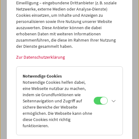
Einwilligung – eingebundene Drittanbieter (z. B. soziale
Netzwerke, externe Medien oder Analyse-Dienste)
Cookies einsetzen, um Inhalte und Anzeigen zu
personalisieren sowie Ihre Nutzung unserer Website
auszuwerten. Diese Anbieter können die dabei
Ticketkorb Kauf
erhobenen Daten mit weiteren Informationen
zusammenführen, die diese im Rahmen Ihrer Nutzung
der Dienste gesammelt haben.
Leer
Zur Datenschutzerklärung
Ticketkorb Reservierung
Notwendige Cookies
Notwendige Cookies helfen dabei,
Leer
eine Webseite nutzbar zu machen,
indem sie Grundfunktionen wie
Seitennavigation und Zugriff auf
> Weitere Karten hinzufügen / Spielplan
sichere Bereiche der Webseite
ermöglichen. Die Webseite kann ohne
Ticketpreise
: Mitglieder
EUR 5,50
ohne Mitgliedschaft
diese Cookies nicht richtig
EUR 10,50
funktionieren.
Nach Registrierung unter
Mein Filmmuseum
können Sie
Ihre Mitgliedschaft und Ihren Zehnerblock nutzen.