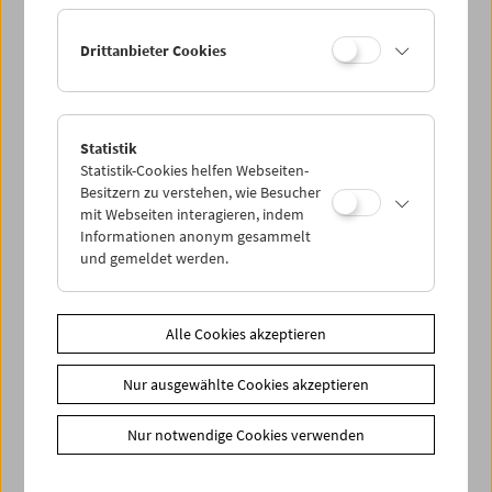
Ermäßigte Tickets, nonstop- und weitere Freikarten
können online nur reserviert werden. Die Ausgabe erfolgt
Drittanbieter Cookies
ausschließlich an der Kassa.
Weitere Informationen zu unseren Tickets und
Mitgliedschaften finden Sie
hier
.
Statistik
Statistik-Cookies helfen Webseiten-
Besitzern zu verstehen, wie Besucher
mit Webseiten interagieren, indem
Informationen anonym gesammelt
und gemeldet werden.
Spielplan
Alle Cookies akzeptieren
Vorschau Sept / Okt 2026
Nur ausgewählte Cookies akzeptieren
Regelmäßige Programme
Programmarchiv
Nur notwendige Cookies verwenden
Ticketinformationen