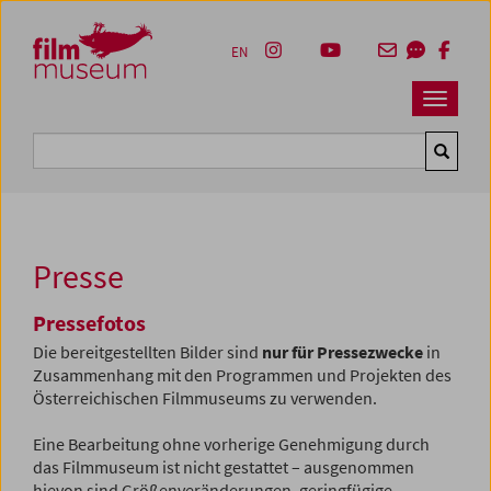
Accesskey [1]
Accesskey [4]
Accesskey [2]
Accesskey [3]
Zum Inhalt
Zum Hauptmenü
Zur Servicenavigation
Zum Suche
EN
Navbar 
Suche
Presse
Pressefotos
Die bereitgestellten Bilder sind
nur für Pressezwecke
in
Zusammenhang mit den Programmen und Projekten des
Österreichischen Filmmuseums zu verwenden.
Eine Bearbeitung ohne vorherige Genehmigung durch
das Filmmuseum ist nicht gestattet – ausgenommen
hievon sind Größenveränderungen, geringfügige