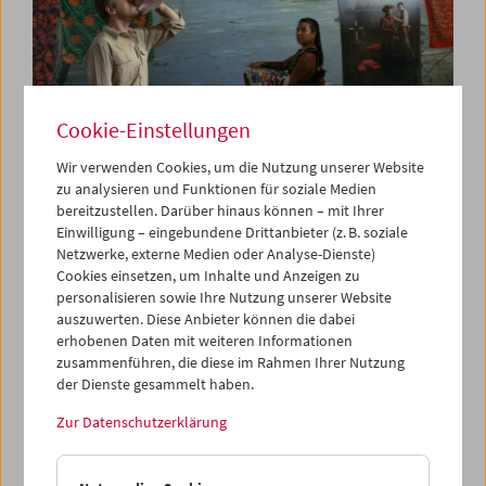
Cookie-Einstellungen
Wir verwenden Cookies, um die Nutzung unserer Website
zu analysieren und Funktionen für soziale Medien
bereitzustellen. Darüber hinaus können – mit Ihrer
Einwilligung – eingebundene Drittanbieter (z. B. soziale
Netzwerke, externe Medien oder Analyse-Dienste)
Cookies einsetzen, um Inhalte und Anzeigen zu
personalisieren sowie Ihre Nutzung unserer Website
auszuwerten. Diese Anbieter können die dabei
erhobenen Daten mit weiteren Informationen
zusammenführen, die diese im Rahmen Ihrer Nutzung
Trickster Will Remake This World - The Alarm, 2023, Lisl Ponger
der Dienste gesammelt haben.
© Lisl Ponger
Auswahl hinzufügen
Zur Datenschutzerklärung