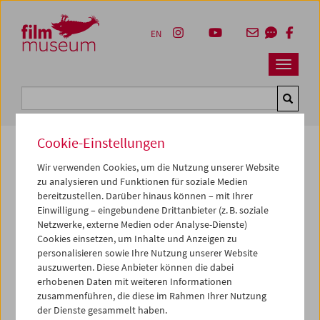
Accesskey [1]
Accesskey [4]
Accesskey [2]
Accesskey [3]
Zum Inhalt
Zum Hauptmenü
Zur Servicenavigation
Zum Suche
EN
Navbar 
Suche
Cookie-Einstellungen
Wir verwenden Cookies, um die Nutzung unserer Website
Ihr Warenkorb ist leer
zu analysieren und Funktionen für soziale Medien
bereitzustellen. Darüber hinaus können – mit Ihrer
Einwilligung – eingebundene Drittanbieter (z. B. soziale
Vertrag widerrufen
Netzwerke, externe Medien oder Analyse-Dienste)
Cookies einsetzen, um Inhalte und Anzeigen zu
personalisieren sowie Ihre Nutzung unserer Website
auszuwerten. Diese Anbieter können die dabei
erhobenen Daten mit weiteren Informationen
zusammenführen, die diese im Rahmen Ihrer Nutzung
der Dienste gesammelt haben.