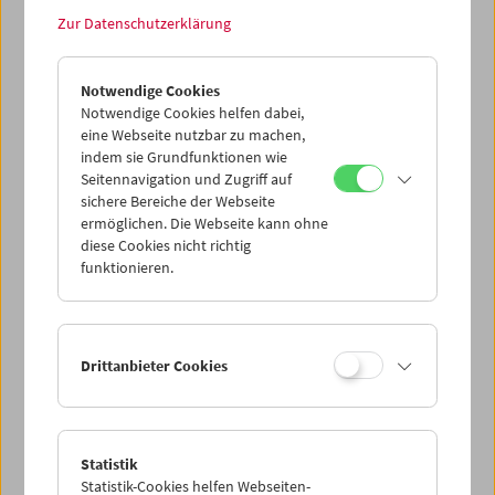
Zur Datenschutzerklärung
Notwendige Cookies
Notwendige Cookies helfen dabei,
eine Webseite nutzbar zu machen,
Gutschein
indem sie Grundfunktionen wie
Seitennavigation und Zugriff auf
Gutschein für ein
sichere Bereiche der Webseite
Einzelticket ohne
ermöglichen. Die Webseite kann ohne
diese Cookies nicht richtig
Mitgliedschaft
funktionieren.
Preis: EUR 10,50
Stück
Drittanbieter Cookies
In den Warenkorb
<< zurück zu den Produkten
Statistik
Statistik-Cookies helfen Webseiten-