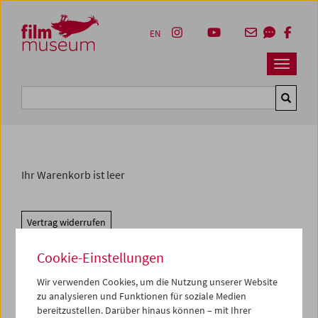
Accesskey [1]
Accesskey [4]
Accesskey [2]
Accesskey [3]
Zum Inhalt
Zum Hauptmenü
Zur Servicenavigation
Zum Suche
EN
Navbar 
Suche
Ihr Warenkorb ist leer
Vertrag widerrufen
Cookie-Einstellungen
Wir verwenden Cookies, um die Nutzung unserer Website
zu analysieren und Funktionen für soziale Medien
bereitzustellen. Darüber hinaus können – mit Ihrer