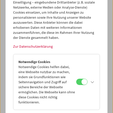
Einwilligung – eingebundene Drittanbieter (z. B. soziale
Netzwerke, externe Medien oder Analyse-Dienste)
Cookies einsetzen, um Inhalte und Anzeigen zu
personalisieren sowie Ihre Nutzung unserer Website
auszuwerten. Diese Anbieter können die dabei
erhobenen Daten mit weiteren Informationen
zusammenführen, die diese im Rahmen Ihrer Nutzung
der Dienste gesammelt haben.
Mini-Bag
Zur Datenschutzerklärung
Mini-Bag Nr. 19
Notwendige Cookies
Preis: EUR 29,00
Notwendige Cookies helfen dabei,
Preis für Mitglieder: EUR 23,00
eine Webseite nutzbar zu machen,
indem sie Grundfunktionen wie
In Kooperation mit der Wörkerei, einem
Seitennavigation und Zugriff auf
Gemeinschaftsprojekt der Caritas Wien und
sichere Bereiche der Webseite
Volkshilfe Wien, haben wir Mini-Bags
ermöglichen. Die Webseite kann ohne
produziert. Die Taschen werden in Handarbeit
diese Cookies nicht richtig
und im Sinne der Nachhaltigkeit aus nicht
funktionieren.
mehr gebrauchten Filmmuseum-Plakatplanen
hergestellt. Die Rückseite entstand aus