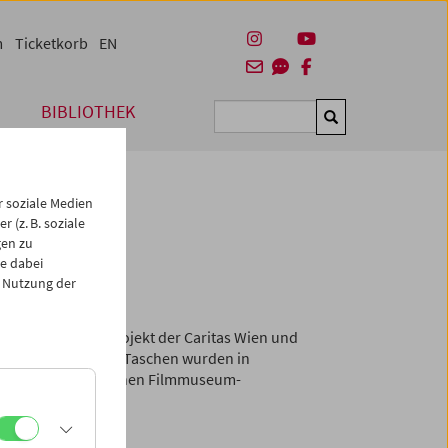
m
Ticketkorb
EN
BIBLIOTHEK
Suchen
 soziale Medien
 (z. B. soziale
gen zu
e dabei
 Nutzung der
m Gemeinschaftsprojekt der Caritas Wien und
hen produziert. Die Taschen wurden in
gkeit aus historischen Filmmuseum-