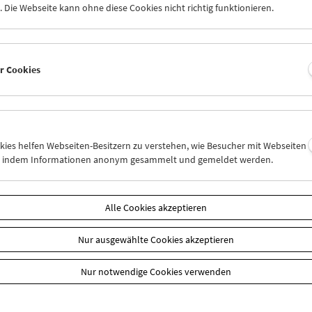
 Die Webseite kann ohne diese Cookies nicht richtig funktionieren.
rodukten
Henkellänge: ca. 30 cm
Material: Baumwolle
Pflegehinweis: waschbar bei 30°
er Cookies
Produktsicherheit
Unsere
Mitglieder
erhalten 20% Ermäßigung auf ausg
des Filmmuseums (Bücher, DVDs, T-Shirts, Taschen 
okies helfen Webseiten-Besitzern zu verstehen, wie Besucher mit Webseiten
der Angabe "Preis für Mitglieder" ausgewiesen. Bei e
Bestellung Ihre Mitgliedsnummer im Bemerkungsfe
n, indem Informationen anonym gesammelt und gemeldet werden.
aus. Sie erhalten dann eine entsprechend reduziert
Alle Cookies akzeptieren
Nur ausgewählte Cookies akzeptieren
Nur notwendige Cookies verwenden