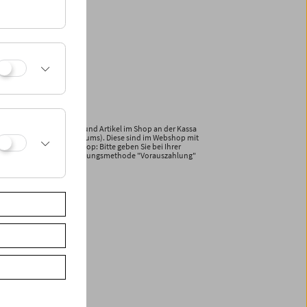
ewählte Publikationen und Artikel im Shop an der Kassa
und Plakate des Filmmuseums). Diese sind im Webshop mit
iner Bestellung im Webshop: Bitte geben Sie bei Ihrer
ld an und wählen die Zahlungsmethode "Vorauszahlung"
e Rechnung.