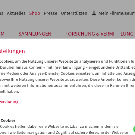
ns
Aktuelles
Shop
Presse
Unterstützen
Mein Filmmuseu
MM
SAMMLUNGEN
FORSCHUNG & VERMITTLUNG
stellungen
ookies, um die Nutzung unserer Website zu analysieren und Funktionen für
 Darüber hinaus können – mit Ihrer Einwilligung – eingebundene Drittanbieter
Strandtasche
rne Medien oder Analyse-Dienste) Cookies einsetzen, um Inhalte und Anzei
Strandtasche Nr. 27
 sowie Ihre Nutzung unserer Website auszuwerten. Diese Anbieter können di
n mit weiteren Informationen zusammenführen, die diese im Rahmen Ihrer
elt haben.
verkauft
In Kooperation mit der Wörkerei, eine
zerklärung
Volkshilfe Wien, haben wir Strandtasc
Handarbeit und im Sinne der Nachhalti
 Cookies
Stoffplanen hergestellt. Alles Unikate!
ookies helfen dabei, eine Webseite nutzbar zu machen, indem sie
< zurück zu den
nen wie Seitennavigation und Zugriff auf sichere Bereiche der Webseite
Größe: ca. 60cm x 45cm