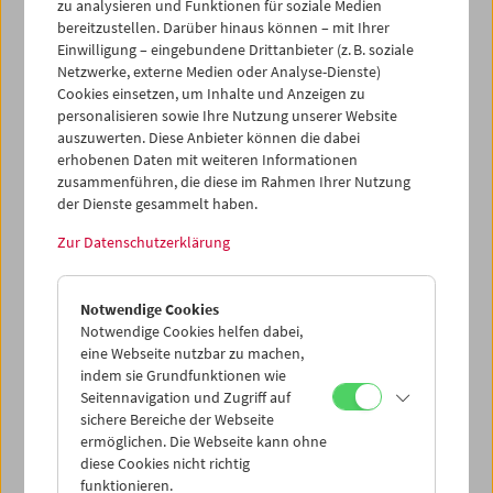
zu analysieren und Funktionen für soziale Medien
bereitzustellen. Darüber hinaus können – mit Ihrer
Einwilligung – eingebundene Drittanbieter (z. B. soziale
Netzwerke, externe Medien oder Analyse-Dienste)
Cookies einsetzen, um Inhalte und Anzeigen zu
personalisieren sowie Ihre Nutzung unserer Website
auszuwerten. Diese Anbieter können die dabei
Gutschein
erhobenen Daten mit weiteren Informationen
zusammenführen, die diese im Rahmen Ihrer Nutzung
Gutschein für eine
der Dienste gesammelt haben.
Jahresmitgliedschaft
Zur Datenschutzerklärung
2026
Vorteile der Jahresmitgliedschaft
Notwendige Cookies
Notwendige Cookies helfen dabei,
eine Webseite nutzbar zu machen,
Ermäßigtes Ticket
für EUR 5,50 (statt EUR
indem sie Grundfunktionen wie
10,50)
Seitennavigation und Zugriff auf
Erwerb des noch günstigeren Zehnerblocks
sichere Bereiche der Webseite
für nur EUR 45,00
ermöglichen. Die Webseite kann ohne
Freier Eintritt zu Eröffnungen von
diese Cookies nicht richtig
Retrospektiven
funktionieren.