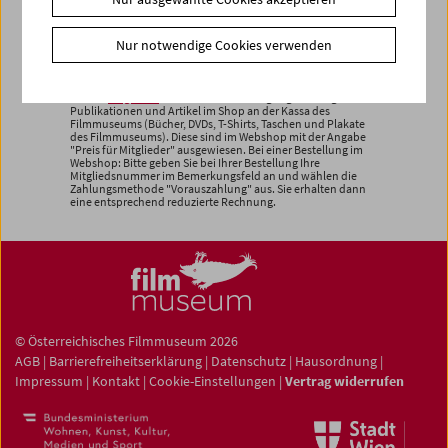
<< zurück zu den Produkten
Nur notwendige Cookies verwenden
Unsere
Mitglieder
erhalten 20% Ermäßigung auf ausgewählte
Publikationen und Artikel im Shop an der Kassa des
Filmmuseums (Bücher, DVDs, T-Shirts, Taschen und Plakate
des Filmmuseums). Diese sind im Webshop mit der Angabe
"Preis für Mitglieder" ausgewiesen. Bei einer Bestellung im
Webshop: Bitte geben Sie bei Ihrer Bestellung Ihre
Mitgliedsnummer im Bemerkungsfeld an und wählen die
Zahlungsmethode "Vorauszahlung" aus. Sie erhalten dann
eine entsprechend reduzierte Rechnung.
© Österreichisches Filmmuseum 2026
AGB
|
Barrierefreiheitserklärung
|
Datenschutz
|
Hausordnung
|
Impressum
|
Kontakt
|
Cookie-Einstellungen
|
Vertrag widerrufen