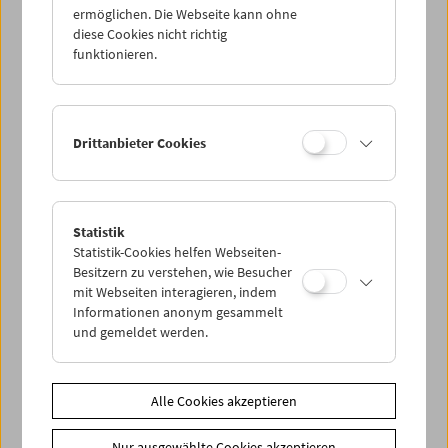
blaugrün (glitzernd)
ermöglichen. Die Webseite kann ohne
diese Cookies nicht richtig
Damen Langarm
funktionieren.
Preis: EUR 22,00
Exklusiv an der Kassa erhältlich
Preis für Mitglieder: EUR 18,00
Drittanbieter Cookies
Limitierte T-Shirt-Edition mit blaugrün matt
glitzerndem Zyphius
Material: 100% einlaufvorbehandelte,
Statistik
ringgesponnene Baumwolle
Statistik-Cookies helfen Webseiten-
Besitzern zu verstehen, wie Besucher
Schnitt: Rundhals; Seitennähte; Medium-Fit;
mit Webseiten interagieren, indem
Dünne Kragenrippe
Informationen anonym gesammelt
und gemeldet werden.
Druck: Siebdruck Handarbeit
B&C Collection ist Mitglied der Fair Wear
Alle Cookies akzeptieren
Foundation
Produktsicherheit
Nur ausgewählte Cookies akzeptieren