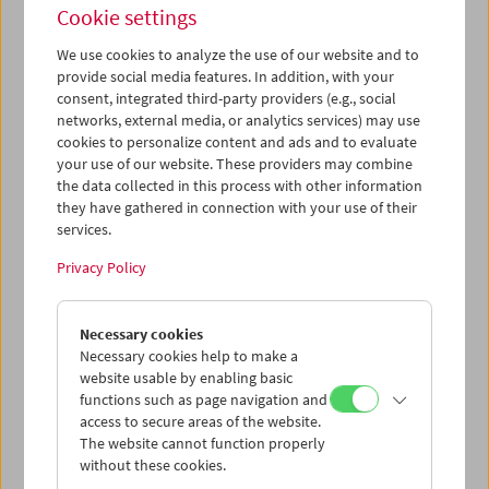
dem Ludwig Boltzmann Institute for Digital History und
Cookie settings
der Hebrew University of Jerusalem. Im Abendprogramm
wurde
Schweigend steht der Wald
, das Regiedebüt von
We use cookies to analyze the use of our website and to
Saralisa Volm, gezeigt. Der Spielfilm thematisiert die
provide social media features. In addition, with your
Todesmärsche aus dem KZ Flossenbürg und die
consent, integrated third-party providers (e.g., social
networks, external media, or analytics services) may use
verschwiegenen Massengräber, die die lokale
cookies to personalize content and ads and to evaluate
"Erinnerungskultur" herausfordern. Im Anschluss sprach
your use of our website. These providers may combine
die Regisseurin mit Fabian Schmidt und dem Publikum.
the data collected in this process with other information
they have gathered in connection with your use of their
Program
Dezember 2025 - Cinematography of the
services.
Holocaust
Privacy Policy
Necessary cookies
Necessary cookies help to make a
website usable by enabling basic
functions such as page navigation and
access to secure areas of the website.
The website cannot function properly
without these cookies.