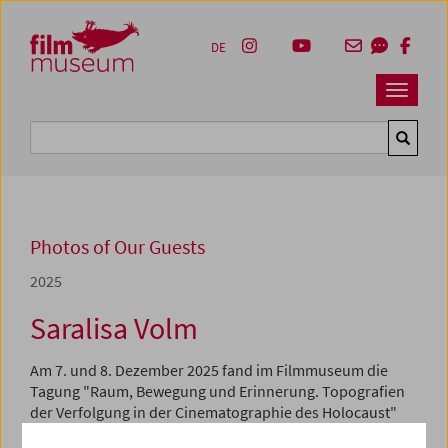
Accesskey [1]
Accesskey [4]
Accesskey [2]
Accesskey [3]
Zum Inhalt
Zum Hauptmenü
Zur Servicenavigation
Zum Suche
DE
Navbar 
Suche
Photos of Our Guests
2025
Saralisa Volm
Am 7. und 8. Dezember 2025 fand im Filmmuseum die
Tagung "Raum, Bewegung und Erinnerung. Topografien
der Verfolgung in der Cinematographie des Holocaust"
statt, organisiert vom DFF, der Filmuniversität Babelsberg,