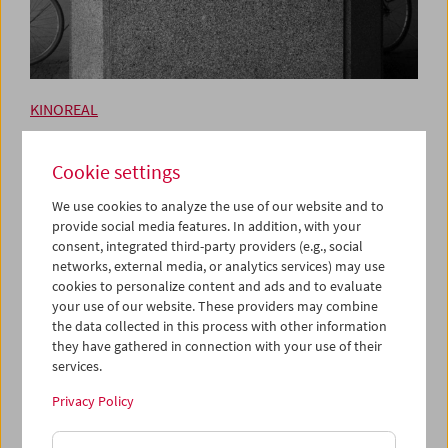
KINOREAL
Heimat ist ein Raum aus Zeit
Cookie settings
Regie, Drehbuch: Thomas Heise; Kamera: Stefan
We use cookies to analyze the use of our website and to
Neuberger; Schnitt: Chris Wright. Deutschland/
provide social media features. In addition, with your
Österreich, 2019, DCP, sw, 218 min. Deutsch mit engl. UT
consent, integrated third-party providers (e.g., social
networks, external media, or analytics services) may use
Ein Familienfilm, der vom Wilhelminischen Deutschland
cookies to personalize content and ads and to evaluate
bis in die Gegenwart ragt. Eine Geschichtsstunde,
your use of our website. These providers may combine
gemacht aus den Ruinen und den Monumenten privater
the data collected in this process with other information
Leben. Eine Lektion in Montage, wo nichts Bebilderung
they have gathered in connection with your use of their
und schon gar nichts beliebig ist. Thomas Heises neuer
services.
Film ist eine Chronik der eigenen Familie: vier
Privacy Policy
Generationen, zwei zentrale Städte (Wien und Berlin),
zwei Weltkriege, die Shoa, die DDR und der Mauerfall.
Briefe und Dokumente aus privaten und öffentlichen