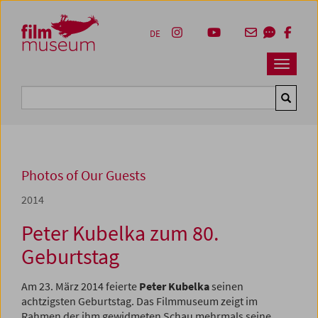
Accesskey [1]
Accesskey [4]
Accesskey [2]
Accesskey [3]
Zum Inhalt
Zum Hauptmenü
Zur Servicenavigation
Zum Suche
DE
Navbar 
Suche
Photos of Our Guests
2014
Peter Kubelka zum 80.
Geburtstag
Am 23. März 2014 feierte
Peter Kubelka
seinen
achtzigsten Geburtstag. Das Filmmuseum zeigt im
Rahmen der ihm gewidmeten Schau mehrmals seine