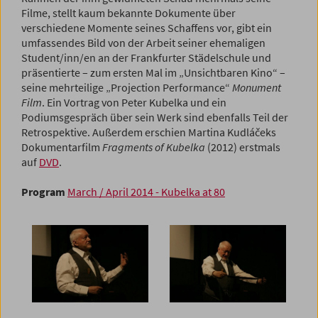
Filme, stellt kaum bekannte Dokumente über
verschiedene Momente seines Schaffens vor, gibt ein
umfassendes Bild von der Arbeit seiner ehemaligen
Student/inn/en an der Frankfurter Städelschule und
präsentierte – zum ersten Mal im „Unsichtbaren Kino“ –
seine mehrteilige „Projection Per­formance“
Monument
Film
. Ein Vortrag von Peter Kubelka und ein
Podiumsgespräch über sein Werk sind ebenfalls Teil der
Retrospektive. Außerdem erschien Martina Kudláčeks
Dokumentarfilm
Fragments of Kubelka
(2012) erstmals
auf
DVD
.
Program
March / April 2014 - Kubelka at 80