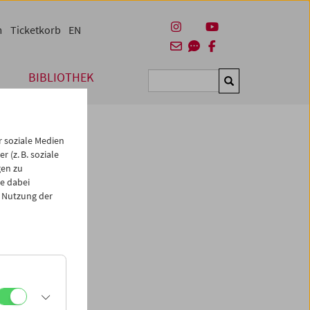
m
Ticketkorb
EN
BIBLIOTHEK
Suchen
 soziale Medien
 (z. B. soziale
gen zu
e dabei
 Nutzung der
 dem
oho war
der