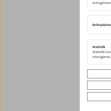
Progr
ermöglichen.
Drittanbiet
Statistik
Statistik-Co
interagiere
< zurüc
Share o