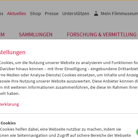
ns
Aktuelles
Shop
Presse
Unterstützen
Mein Filmmuseu
MM
SAMMLUNGEN
FORSCHUNG & VERMITTLUNG
stellungen
ookies, um die Nutzung unserer Website zu analysieren und Funktionen für
 Darüber hinaus können – mit Ihrer Einwilligung – eingebundene Drittanbieter
unserer Gäste
rne Medien oder Analyse-Dienste) Cookies einsetzen, um Inhalte und Anzei
 sowie Ihre Nutzung unserer Website auszuwerten. Diese Anbieter können di
n mit weiteren Informationen zusammenführen, die diese im Rahmen Ihrer
in Nugroho
elt haben.
zerklärung
eutendste Filmemacher Indonesiens,
Garin Nugroho
, genießt vor
msgespräch zu seinem Film
Birdman Tale
eine Kaffee-Pause. Nugr
r Filmmuseum-Retrospektive "Notre Musique. Eine Filmgeschichte 
 Cookies
rt".
ookies helfen dabei, eine Webseite nutzbar zu machen, indem sie
nen wie Seitennavigation und Zugriff auf sichere Bereiche der Webseite