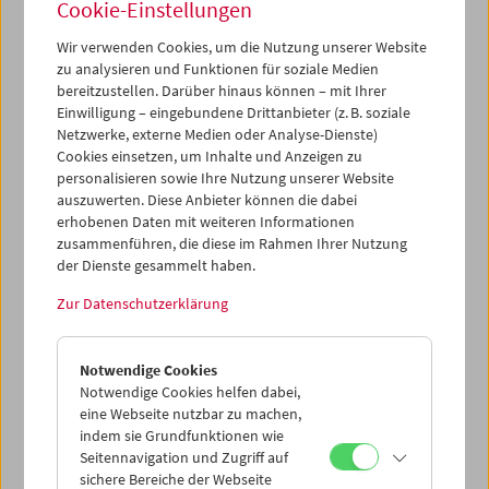
Cookie-Einstellungen
letzten zehn Jahren mehrere seiner Filme konserviert,
angefangen mit
Batang West Side
, der 2022 auch
Wir verwenden Cookies, um die Nutzung unserer Website
auf
DVD
in der Edition Filmmuseum veröffentlicht wurde.
zu analysieren und Funktionen für soziale Medien
Im selben Jahr begannen wir mit einer Dauerausstellung
bereitzustellen. Darüber hinaus können – mit Ihrer
seines Werks im Rahmen unserer Reihe
Collection on
Einwilligung – eingebundene Drittanbieter (z. B. soziale
Screen
. Lav Diaz wird in erster Linie als einer der Pioniere
Netzwerke, externe Medien oder Analyse-Dienste)
Cookies einsetzen, um Inhalte und Anzeigen zu
und Meister des so genannten
slow cinema
gepriesen,
personalisieren sowie Ihre Nutzung unserer Website
aber sein einminütiger Trailer für das Filmmuseum zeigt,
auszuwerten. Diese Anbieter können die dabei
dass er in der Lage ist, seinen charakteristischen
erhobenen Daten mit weiteren Informationen
poetischen Stil auch auf einer viel kleineren Leinwand voll
zusammenführen, die diese im Rahmen Ihrer Nutzung
zu entwickeln.
der Dienste gesammelt haben.
Zur Datenschutzerklärung
Dieser Inhalt von 'vimeo' kann aufgrund Ihrer
Datenschutzeinstellungen nicht angezeigt werden.
Notwendige Cookies
Cookie-Einstellungen
Notwendige Cookies helfen dabei,
eine Webseite nutzbar zu machen,
indem sie Grundfunktionen wie
Seitennavigation und Zugriff auf
sichere Bereiche der Webseite