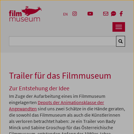
Accesskey [1]
Accesskey [4]
Accesskey [2]
Accesskey [3]
Zum Inhalt
Zum Hauptmenü
Zur Servicenavigation
Zum Suche
EN
Navbar 
Suche
Trailer für das Filmmuseum
Zur Entstehung der Idee
Im Zuge der Aufarbeitung eines im Filmmuseum
eingelagerten
Depots der Animationsklasse der
Angewandten
sind uns zwei Schätze in die Hände geraten,
die sowohl das Filmmuseum als auch die Künstlerinnen
als verloren betrachtet haben: Je ein Trailer von Bady
Minck und Sabine Groschup für das Österreichische
Filmmuseum, entstanden Anfang der 1980er Jahre.