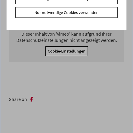
formt ist gleichzeitig auch filmhistorischer Abriss: von
Vertov über Kubrick zu Scorsese innerhalb weniger
Nur notwendige Cookies verwenden
Sekunden.
Dieser Inhalt von 'vimeo' kann aufgrund Ihrer
Datenschutzeinstellungen nicht angezeigt werden.
Cookie-Einstellungen
Share on