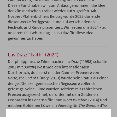
Diesen Fund haben wir zum Anlass genommen, die Idee
der künstlerischen Trailer wieder aufzugreifen. Mit
Norbert Pfaffenbichlers Beitrag wurde 2023 das erste
dieser Werke fertiggestellt und auf verschiedenen
Festivals und Kinos präsentiert. Wir freuen uns 2024 – zu
unserem 60. Geburtstag – Lav Diaz für diese Idee
gewonnen zu haben.
Lav Diaz: "Faith" (2024)
Der philippinische Filmemacher Lav Diaz (*1958) schaffte
2001 mit
Batang West Side
den internationalen
Durchbruch, doch erst mit der Cannes-Premiere von
Norte, the End of History
(2013) wurde sein Status als einer
der größten zeitgenössischen Regisseure vollends
gefestigt. Seine Filme wurden seitdem mit zahlreichen
Preisen ausgezeichnet, darunter mit dem Goldenen
Leoparden in Locarno für
From What Is Before
(2014) und
mit dem Goldenen Löwen in Venedig für
The Woman Who
Left
(2016). Das Österreichische Filmmuseum hat die
Arbeit von Lav Diaz schon früh unterstützt und in den