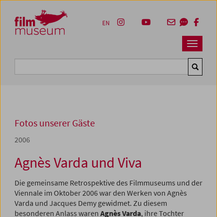
Accesskey [1]
Accesskey [4]
Accesskey [2]
Accesskey [3]
Zum Inhalt
Zum Hauptmenü
Zur Servicenavigation
Zum Suche
EN
Navbar 
Suche
Fotos unserer Gäste
2006
Agnès Varda und Viva
Die gemeinsame Retrospektive des Filmmuseums und der
Viennale im Oktober 2006 war den Werken von Agnès
Varda und Jacques Demy gewidmet. Zu diesem
besonderen Anlass waren
Agnès Varda
, ihre Tochter