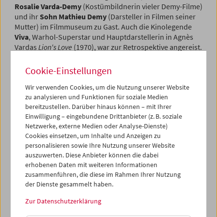
Rosalie Varda-Demy
(Kostümbildnerin vieler Demy-Filme)
und ihr
Sohn Mathieu Demy
(Darsteller in Filmen seiner
Mutter) im Filmmuseum zu Gast. Auch die Kinolegende
Viva
, Warhol-Superstar und Hauptdarstellerin in Agnès
Vardas
Lion's Love
(1970), war zur Retrospektive angereist.
Programm
Oktober 2006 - Agnès Varda
Cookie-Einstellungen
Wir verwenden Cookies, um die Nutzung unserer Website
zu analysieren und Funktionen für soziale Medien
bereitzustellen. Darüber hinaus können – mit Ihrer
Einwilligung – eingebundene Drittanbieter (z. B. soziale
Netzwerke, externe Medien oder Analyse-Dienste)
Cookies einsetzen, um Inhalte und Anzeigen zu
personalisieren sowie Ihre Nutzung unserer Website
auszuwerten. Diese Anbieter können die dabei
erhobenen Daten mit weiteren Informationen
zusammenführen, die diese im Rahmen Ihrer Nutzung
der Dienste gesammelt haben.
Zur Datenschutzerklärung