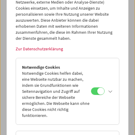
Netzwerke, externe Medien oder Analyse-Dienste)
seinen Arbeiten im Österreichischen Filmmuseum.
Cookies einsetzen, um Inhalte und Anzeigen zu
personalisieren sowie Ihre Nutzung unserer Website
Programm
September 2006 - In person
auszuwerten. Diese Anbieter können die dabei
erhobenen Daten mit weiteren Informationen
zusammenführen, die diese im Rahmen Ihrer Nutzung
der Dienste gesammelt haben.
Zur Datenschutzerklärung
Notwendige Cookies
Notwendige Cookies helfen dabei,
eine Webseite nutzbar zu machen,
indem sie Grundfunktionen wie
Seitennavigation und Zugriff auf
sichere Bereiche der Webseite
ermöglichen. Die Webseite kann ohne
diese Cookies nicht richtig
funktionieren.