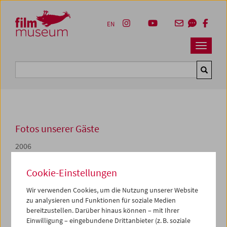
Accesskey [1]
Accesskey [4]
Accesskey [2]
Accesskey [3]
Zum Inhalt
Zum Hauptmenü
Zur Servicenavigation
Zum Suche
EN
Navbar 
Suche
Fotos unserer Gäste
2006
In person: Nathaniel Dorsky
Cookie-Einstellungen
Wir verwenden Cookies, um die Nutzung unserer Website
Nathaniel Dorsky gilt in den USA als einer der großen
zu analysieren und Funktionen für soziale Medien
Vertreter des zeitgenössischen Avantgardefilms - in
bereitzustellen. Darüber hinaus können – mit Ihrer
Europa ist sein Werk aber noch kaum bekannt. Im
Einwilligung – eingebundene Drittanbieter (z. B. soziale
Oktober 2006 präsentierte er zwei Programme mit