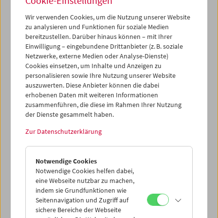
Cookie-Einstellungen
oberen Reihe: Cooks Witwe Maria und seine Tochter
Hilary Cook (links) sowie Helmut Boselmann, Maria und
Wir verwenden Cookies, um die Nutzung unserer Website
Hilary Cook, Susanne Schett und Michael Riebl (mittleres
zu analysieren und Funktionen für soziale Medien
bereitzustellen. Darüber hinaus können – mit Ihrer
Bild) und Danny Krausz (rechts).
Einwilligung – eingebundene Drittanbieter (z. B. soziale
Netzwerke, externe Medien oder Analyse-Dienste)
Programm
März 2006 - Tribute to John Cook
Cookies einsetzen, um Inhalte und Anzeigen zu
personalisieren sowie Ihre Nutzung unserer Website
auszuwerten. Diese Anbieter können die dabei
erhobenen Daten mit weiteren Informationen
zusammenführen, die diese im Rahmen Ihrer Nutzung
der Dienste gesammelt haben.
Zur Datenschutzerklärung
Notwendige Cookies
Notwendige Cookies helfen dabei,
eine Webseite nutzbar zu machen,
indem sie Grundfunktionen wie
Seitennavigation und Zugriff auf
sichere Bereiche der Webseite