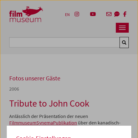
Accesskey [1]
Accesskey [4]
Accesskey [2]
Accesskey [3]
Zum Inhalt
Zum Hauptmenü
Zur Servicenavigation
Zum Suche
EN
Navbar 
Suche
Fotos unserer Gäste
2006
Tribute to John Cook
Anlässlich der Präsentation der neuen
FilmmuseumSynemaPublikation
über den kanadisch-
österreichischen Regisseur erinnerten sich Familie,
Freunde und Kollegen an John Cook (1935-2001). In der