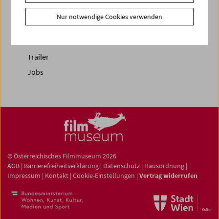
Newsletter
Nur notwendige Cookies verwenden
Fotos unserer Gäste
Gästebuch
Trailer
Jobs
© Österreichisches Filmmuseum 2026
AGB
|
Barrierefreiheitserklärung
|
Datenschutz
|
Hausordnung
|
Impressum
|
Kontakt
|
Cookie-Einstellungen
|
Vertrag widerrufen