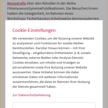
Monografie
über den Künstler in der Reihe
FilmmuseumSynemaPublikationen. Die Besucher/innen
hatten die Gelegenheit, im Rahmen eines
Workshops Tscherkasskys Arbeitsweise kennenzulernen.
Programm
September 2005 - Peter Tscherkassky
Cookie-Einstellungen
Wir verwenden Cookies, um die Nutzung unserer Website
zu analysieren und Funktionen für soziale Medien
bereitzustellen. Darüber hinaus können – mit Ihrer
Einwilligung – eingebundene Drittanbieter (z. B. soziale
Netzwerke, externe Medien oder Analyse-Dienste)
Cookies einsetzen, um Inhalte und Anzeigen zu
personalisieren sowie Ihre Nutzung unserer Website
auszuwerten. Diese Anbieter können die dabei
erhobenen Daten mit weiteren Informationen
zusammenführen, die diese im Rahmen Ihrer Nutzung
der Dienste gesammelt haben.
Zur Datenschutzerklärung