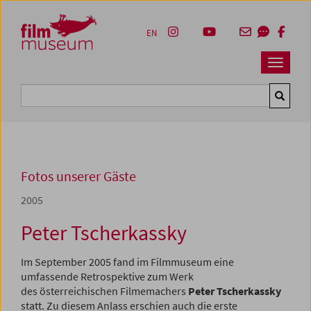
Accesskey [1]
Accesskey [4]
Accesskey [2]
Accesskey [3]
Zum Inhalt
Zum Hauptmenü
Zur Servicenavigation
Zum Suche
EN
Navbar 
Suche
Fotos unserer Gäste
2005
Peter Tscherkassky
Im September 2005 fand im Filmmuseum eine
umfassende Retrospektive zum Werk
des österreichischen Filmemachers
Peter Tscherkassky
statt. Zu diesem Anlass erschien auch die erste