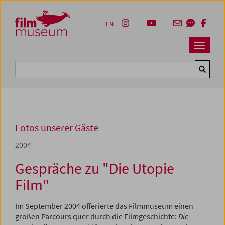
Accesskey [1]
Accesskey [4]
Accesskey [2]
Accesskey [3]
Zum Inhalt
Zum Hauptmenü
Zur Servicenavigation
Zum Suche
EN
Navbar 
Suche
Fotos unserer Gäste
2004
Gespräche zu "Die Utopie
Film"
Im September 2004 offerierte das Filmmuseum einen
großen Parcours quer durch die Filmgeschichte:
Die