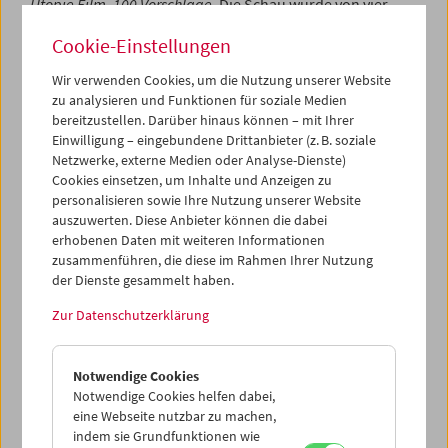
Utopie Film. 100 Vorschläge
. Die Schau wurde von vier
Gesprächen begleitet, die dem Thema Kanonisierung &
Cookie-Einstellungen
Kino gewidmet waren: Alexander Horwath diskutierte mit
Norman Shetler (Alphaville Videostore), Christa
Wir verwenden Cookies, um die Nutzung unserer Website
Blümlinger (Université Paris 3), Claus Philipp (Der
zu analysieren und Funktionen für soziale Medien
Standard) und Hans Hurch (Viennale).
bereitzustellen. Darüber hinaus können – mit Ihrer
Einwilligung – eingebundene Drittanbieter (z. B. soziale
Programm
September 2004 - Die Utopie Film
Netzwerke, externe Medien oder Analyse-Dienste)
Cookies einsetzen, um Inhalte und Anzeigen zu
personalisieren sowie Ihre Nutzung unserer Website
auszuwerten. Diese Anbieter können die dabei
erhobenen Daten mit weiteren Informationen
zusammenführen, die diese im Rahmen Ihrer Nutzung
der Dienste gesammelt haben.
Zur Datenschutzerklärung
Notwendige Cookies
Notwendige Cookies helfen dabei,
eine Webseite nutzbar zu machen,
indem sie Grundfunktionen wie