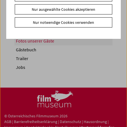
Nur ausgewählte Cookies akzeptieren
Nur notwendige Cookies verwenden
News
Newsletter
Fotos unserer Gäste
Gästebuch
Trailer
Jobs
© Österreichisches Filmmuseum 2026
AGB
|
Barrierefreiheitserklärung
|
Datenschutz
|
Hausordnung
|