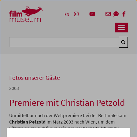
Accesskey [1]
Accesskey [4]
Accesskey [2]
Accesskey [3]
Zum Inhalt
Zum Hauptmenü
Zur Servicenavigation
Zum Suche
EN
Navbar 
Suche
Fotos unserer Gäste
2003
Premiere mit Christian Petzold
Unmittelbar nach der Weltpremiere bei der Berlinale kam
Christian Petzold
im März 2003 nach Wien, um dem
Filmmuseum-Publikum sein neues Werk
Wolfsburg
zu
präsentieren. Petzold, dem das Filmmuseum bereits im