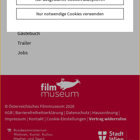
News
Newsletter
Nur notwendige Cookies verwenden
Fotos unserer Gäste
Gästebuch
Trailer
Jobs
© Österreichisches Filmmuseum 2026
AGB
|
Barrierefreiheitserklärung
|
Datenschutz
|
Hausordnung
|
Impressum
|
Kontakt
|
Cookie-Einstellungen
|
Vertrag widerrufen