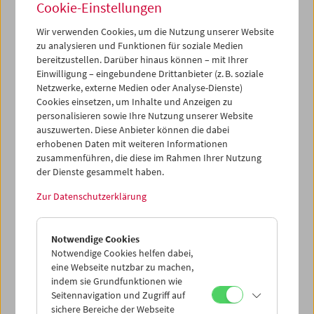
Cookie-Einstellungen
Jahr zuvor eine Gesamtretrospektive gewidmet hatte,
nützte die Gelegenheit, um - in einem wahren
Wir verwenden Cookies, um die Nutzung unserer Website
Filmmarathon - die raren Werke des B-Picture-Königs
zu analysieren und Funktionen für soziale Medien
Edgar G. Ulmer zu studieren, die ebenfalls im März zu
bereitzustellen. Darüber hinaus können – mit Ihrer
sehen waren.
Einwilligung – eingebundene Drittanbieter (z. B. soziale
Netzwerke, externe Medien oder Analyse-Dienste)
Programm
März 2003 - Premiere
Cookies einsetzen, um Inhalte und Anzeigen zu
personalisieren sowie Ihre Nutzung unserer Website
auszuwerten. Diese Anbieter können die dabei
erhobenen Daten mit weiteren Informationen
zusammenführen, die diese im Rahmen Ihrer Nutzung
der Dienste gesammelt haben.
Zur Datenschutzerklärung
Notwendige Cookies
Notwendige Cookies helfen dabei,
eine Webseite nutzbar zu machen,
indem sie Grundfunktionen wie
Seitennavigation und Zugriff auf
sichere Bereiche der Webseite