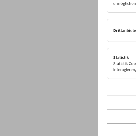
ermöglichen.
Drittanbiet
Statistik
Statistik-Co
interagiere
< zurüc
Share o