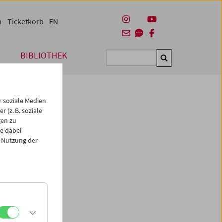
m
Ticketkorb
EN
BIBLIOTHEK
Suchen
 soziale Medien
 (z. B. soziale
gen zu
e dabei
 Nutzung der
erin
Eve
t. Im