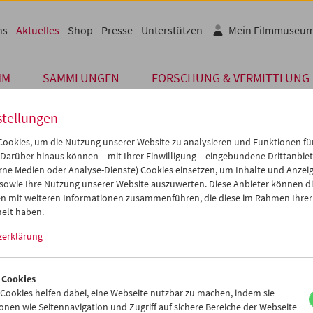
ns
Aktuelles
Shop
Presse
Unterstützen
Mein Filmmuseu
MM
SAMMLUNGEN
FORSCHUNG & VERMITTLUNG
stellungen
ookies, um die Nutzung unserer Website zu analysieren und Funktionen für
 Darüber hinaus können – mit Ihrer Einwilligung – eingebundene Drittanbieter
unserer Gäste
rne Medien oder Analyse-Dienste) Cookies einsetzen, um Inhalte und Anzei
 sowie Ihre Nutzung unserer Website auszuwerten. Diese Anbieter können di
n mit weiteren Informationen zusammenführen, die diese im Rahmen Ihrer
erson: Eve Heller
elt haben.
zerklärung
Dezember 2009 wurden die Filme der unabhängigen US-Filmemach
m Rahmen einer Personale im Österreichischen Filmmuseum gezeig
ss fand ein Publikumsgespräch mit der Künstlerin statt.
 Cookies
ookies helfen dabei, eine Webseite nutzbar zu machen, indem sie
amm
Dezember 2009 - In person
nen wie Seitennavigation und Zugriff auf sichere Bereiche der Webseite