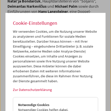
Natal’ja Bondarčuk
, Hauptdarstellerin von "Soljaris",
Deimantas Narkevičius
und
Michael Palm
sowie durch
Einführungen von
Hans Langsteiner
, eine Doppel-
Conférence von
Barbara Wurm
und
Olaf Möller
und ­
einen Vortrag von
Christoph Huber
, Filmkritiker („Die
Cookie-Einstellungen
Presse“) und Co-Kurator der Schau.
Wir verwenden Cookies, um die Nutzung unserer Website
zu analysieren und Funktionen für soziale Medien
Programm
Februar 2011 - Science : Fiction
bereitzustellen. Darüber hinaus können – mit Ihrer
Einwilligung – eingebundene Drittanbieter (z. B. soziale
Netzwerke, externe Medien oder Analyse-Dienste)
Cookies einsetzen, um Inhalte und Anzeigen zu
personalisieren sowie Ihre Nutzung unserer Website
auszuwerten. Diese Anbieter können die dabei
erhobenen Daten mit weiteren Informationen
zusammenführen, die diese im Rahmen Ihrer Nutzung
der Dienste gesammelt haben.
Zur Datenschutzerklärung
Notwendige Cookies
Notwendige Cookies helfen dabei,