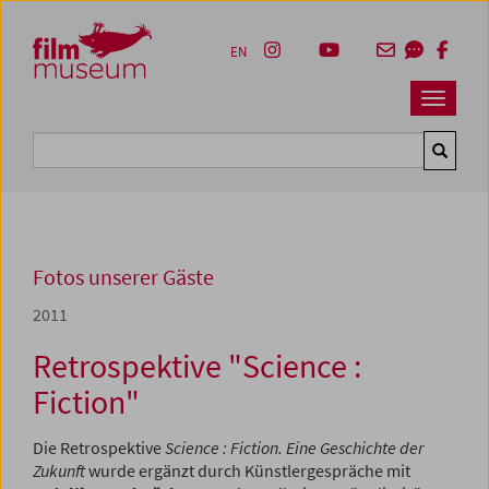
Accesskey [1]
Accesskey [4]
Accesskey [2]
Accesskey [3]
Zum Inhalt
Zum Hauptmenü
Zur Servicenavigation
Zum Suche
EN
Navbar 
Suche
Fotos unserer Gäste
2011
Retrospektive "Science :
Fiction"
Die Retrospektive
Science : Fiction. Eine Geschichte der
Zukunft
wurde ergänzt durch Künstlergespräche mit