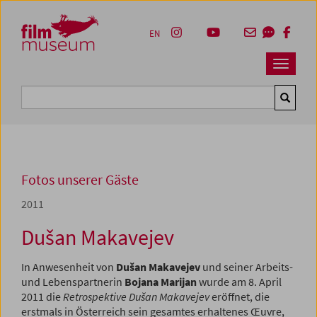
Accesskey [1]
Accesskey [4]
Accesskey [2]
Accesskey [3]
Zum Inhalt
Zum Hauptmenü
Zur Servicenavigation
Zum Suche
EN
Navbar 
Suche
Fotos unserer Gäste
2011
Dušan Makavejev
In Anwesenheit von
Dušan Makavejev
und seiner Arbeits-
und Lebenspartnerin
Bojana Marijan
wurde am 8. April
2011 die
Retrospektive
Dušan Makavejev
eröffnet, die
erstmals in Österreich sein gesamtes erhaltenes Œuvre,