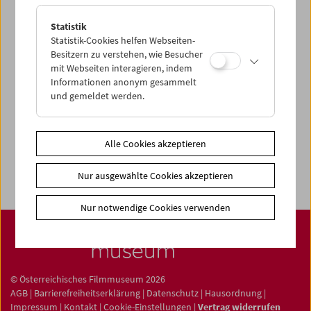
Statistik
Statistik-Cookies helfen Webseiten-
News
Besitzern zu verstehen, wie Besucher
mit Webseiten interagieren, indem
Newsletter
Informationen anonym gesammelt
Fotos unserer Gäste
und gemeldet werden.
Gästebuch
Trailer
Alle Cookies akzeptieren
Jobs
Nur ausgewählte Cookies akzeptieren
Nur notwendige Cookies verwenden
© Österreichisches Filmmuseum 2026
AGB
|
Barrierefreiheitserklärung
|
Datenschutz
|
Hausordnung
|
Impressum
|
Kontakt
|
Cookie-Einstellungen
|
Vertrag widerrufen