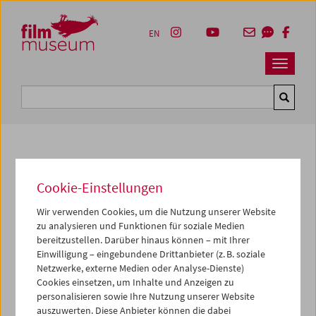
Accesskey [1]
Accesskey [4]
Accesskey [2]
Accesskey [3]
Zum Inhalt
Zum Hauptmenü
Zur Servicenavigation
Zum Suche
EN
Navbar 
Suche
Fotos unserer Gäste
Cookie-Einstellungen
2006
Wir verwenden Cookies, um die Nutzung unserer Website
zu analysieren und Funktionen für soziale Medien
Lecture von Robert Gitt
bereitzustellen. Darüber hinaus können – mit Ihrer
Einwilligung – eingebundene Drittanbieter (z. B. soziale
Am 16. und 18. Oktober 2006 präsentierte das
Netzwerke, externe Medien oder Analyse-Dienste)
Filmmuseum gemeinsam mit der VIENNALE einen der
Cookies einsetzen, um Inhalte und Anzeigen zu
unterhaltsamsten und kenntnisreichsten Filmvermittler
personalisieren sowie Ihre Nutzung unserer Website
der Welt -
Robert Gitt
.
auszuwerten. Diese Anbieter können die dabei