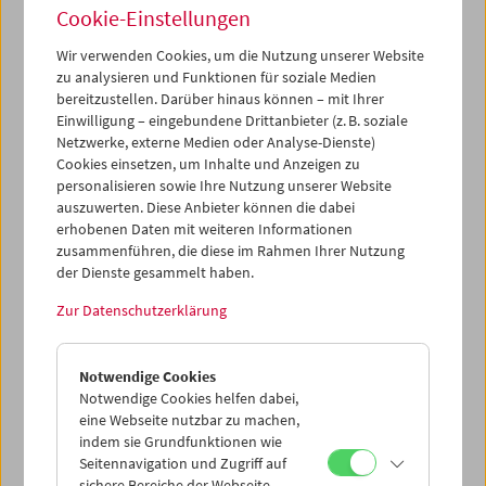
schönen Kopien präsentiert. D
er Filmwissenschaftler und
Cookie-Einstellungen
Dreyer-Experte
Casper Tybjerg
und
Thomas Christensen
,
Leiter der Filmsammlung des Danish Film Institute,
Wir verwenden Cookies, um die Nutzung unserer Website
begleiteten die Schau am Eröffnungswochenende
mit
zu analysieren und Funktionen für soziale Medien
Vorträgen, Einführungen und einer Präsentation rarer
bereitzustellen. Darüber hinaus können – mit Ihrer
Dreyer-Materialien.
Einwilligung – eingebundene Drittanbieter (z. B. soziale
Netzwerke, externe Medien oder Analyse-Dienste)
Programm
November 2011 - Carl Theodor Dreyer
Cookies einsetzen, um Inhalte und Anzeigen zu
personalisieren sowie Ihre Nutzung unserer Website
auszuwerten. Diese Anbieter können die dabei
erhobenen Daten mit weiteren Informationen
zusammenführen, die diese im Rahmen Ihrer Nutzung
der Dienste gesammelt haben.
Zur Datenschutzerklärung
Notwendige Cookies
Notwendige Cookies helfen dabei,
eine Webseite nutzbar zu machen,
indem sie Grundfunktionen wie
Seitennavigation und Zugriff auf
sichere Bereiche der Webseite