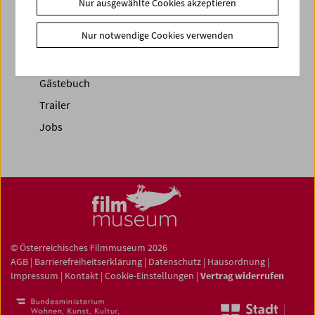
Nur ausgewählte Cookies akzeptieren
News
Nur notwendige Cookies verwenden
Newsletter
Fotos unserer Gäste
Gästebuch
Trailer
Jobs
© Österreichisches Filmmuseum 2026
AGB
|
Barrierefreiheitserklärung
|
Datenschutz
|
Hausordnung
|
Impressum
|
Kontakt
|
Cookie-Einstellungen
|
Vertrag widerrufen