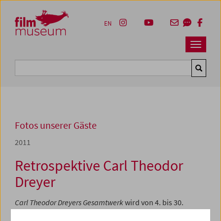
Accesskey [1]
Accesskey [4]
Accesskey [2]
Accesskey [3]
Zum Inhalt
Zum Hauptmenü
Zur Servicenavigation
Zum Suche
EN
Navbar 
Suche
Fotos unserer Gäste
2011
Retrospektive Carl Theodor
Dreyer
Carl Theodor Dreyers Gesamtwerk
wird von 4. bis 30.
November 2011 im Filmmuseum
in außerordentlich