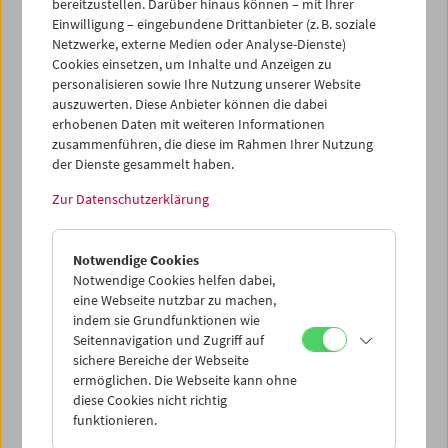
Nachrichtenmagazin profil organisierter Abend
bereitzustellen. Darüber hinaus können – mit Ihrer
Einwilligung – eingebundene Drittanbieter (z. B. soziale
statt, bestehend
aus dem Pilotfilm der Serie
Netzwerke, externe Medien oder Analyse-Dienste)
Tanner '88
und einem Gespräch mit dem US-Experten und
Cookies einsetzen, um Inhalte und Anzeigen zu
profil-Außenpolitik-Chef
Georg Hoffmann-Ostenhof
. Die
personalisieren sowie Ihre Nutzung unserer Website
Moderation übernahm
Stefan Grissemann
.
auszuwerten. Diese Anbieter können die dabei
erhobenen Daten mit weiteren Informationen
Programm
Februar 2012 - Robert Altman
zusammenführen, die diese im Rahmen Ihrer Nutzung
der Dienste gesammelt haben.
Zur Datenschutzerklärung
Notwendige Cookies
Notwendige Cookies helfen dabei,
eine Webseite nutzbar zu machen,
indem sie Grundfunktionen wie
Seitennavigation und Zugriff auf
sichere Bereiche der Webseite
ermöglichen. Die Webseite kann ohne
diese Cookies nicht richtig
funktionieren.