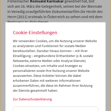
Filmemacher
Romuald Karmakar
gewidmet hat, bot
sich am 16. März die Gelegenheit, seinen bei der Biennale
in Venedig uraufgeführten Dokumentarfilm
Die Herde des
Herrn
(2011) erstmals in Österreich zu sehen und mit dem
Regisseur zu diskutieren.
Cookie-Einstellungen
Programm
März 2012 - Premiere
Wir verwenden Cookies, um die Nutzung unserer Website
zu analysieren und Funktionen für soziale Medien
bereitzustellen. Darüber hinaus können – mit Ihrer
Einwilligung – eingebundene Drittanbieter (z. B. soziale
Netzwerke, externe Medien oder Analyse-Dienste)
Cookies einsetzen, um Inhalte und Anzeigen zu
personalisieren sowie Ihre Nutzung unserer Website
auszuwerten. Diese Anbieter können die dabei
erhobenen Daten mit weiteren Informationen
zusammenführen, die diese im Rahmen Ihrer Nutzung
der Dienste gesammelt haben.
Zur Datenschutzerklärung