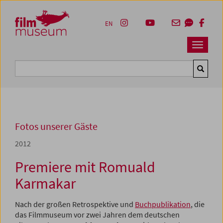
Accesskey [1]
Accesskey [4]
Accesskey [2]
Accesskey [3]
Zum Inhalt
Zum Hauptmenü
Zur Servicenavigation
Zum Suche
EN
Navbar 
Suche
Fotos unserer Gäste
2012
Premiere mit Romuald
Karmakar
Nach der großen Retrospektive und
Buchpublikation
, die
das Filmmuseum vor zwei Jahren dem deutschen