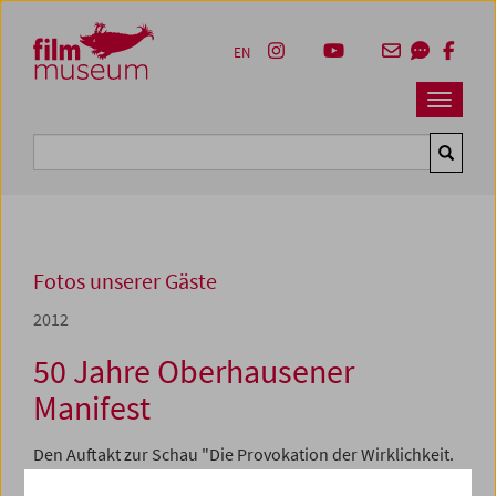
Accesskey [1]
Accesskey [4]
Accesskey [2]
Accesskey [3]
Zum Inhalt
Zum Hauptmenü
Zur Servicenavigation
Zum Suche
EN
Navbar 
Suche
Fotos unserer Gäste
2012
50 Jahre Oberhausener
Manifest
Den Auftakt zur Schau "Die Provokation der Wirklichkeit.
50 Jahre Oberhausener Manifest" bildete am 7. und 8.