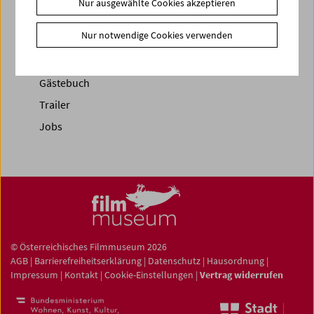
Nur ausgewählte Cookies akzeptieren
News
Nur notwendige Cookies verwenden
Newsletter
Fotos unserer Gäste
Gästebuch
Trailer
Jobs
© Österreichisches Filmmuseum 2026
AGB
|
Barrierefreiheitserklärung
|
Datenschutz
|
Hausordnung
|
Impressum
|
Kontakt
|
Cookie-Einstellungen
|
Vertrag widerrufen