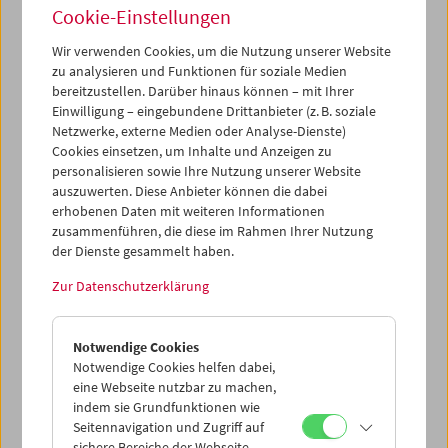
Juni eine internationale Konferenz zum Thema,
Cookie-Einstellungen
veranstaltet vom Institut für Theater-, Film- und
Medienwissenschaft der Universität Wien und den
Wir verwenden Cookies, um die Nutzung unserer Website
Internationalen Kurzfilmtagen Oberhausen, in
zu analysieren und Funktionen für soziale Medien
Kooperation mit dem Filmmuseum und mit Synema.
bereitzustellen. Darüber hinaus können – mit Ihrer
Einwilligung – eingebundene Drittanbieter (z. B. soziale
Programm
Mai / Juni 2012 - 50 Jahre Oberhausener
Netzwerke, externe Medien oder Analyse-Dienste)
Manifest
Cookies einsetzen, um Inhalte und Anzeigen zu
personalisieren sowie Ihre Nutzung unserer Website
auszuwerten. Diese Anbieter können die dabei
erhobenen Daten mit weiteren Informationen
zusammenführen, die diese im Rahmen Ihrer Nutzung
der Dienste gesammelt haben.
Zur Datenschutzerklärung
Notwendige Cookies
Notwendige Cookies helfen dabei,
eine Webseite nutzbar zu machen,
indem sie Grundfunktionen wie
Seitennavigation und Zugriff auf
sichere Bereiche der Webseite